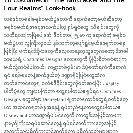
10 Costumes in “The Nutcracker and The
Four Realms” Look-book
တစ်နှစ်တစ်ခါခရစ်စမတ်ပွဲတော်ကို ရောက်တော့မယ်ဆိုတော့
ခရစ်စမတ်ရဲ့အငွေ့အသက်ပါတဲ့ ရုပ်ရှင်တွေ၊ သီချင်းတွေကို
သတိရလာကြပြီပေါ့နော်။ဒီဇင်ဘာ(၂၅)မှာ ကျရောက်တဲ့ ခရစ်စ
မတ်ပွဲဟာ လူကြီးလူငယ် နှစ်သက်တဲ့ပျော်ရွှင်ဖွယ်နေ့ရက်တစ်ခု
ဖြစ်ပြီး ဖက်ရှင်ဒီဇိုင်းတွေကိုလေ့လာနေတဲ့သူတွေကတော့ ဒီအခါ
သမယရဲ့ Costumes Designs လေးတွေကို ပိုပြီးစိတ်ဝင်စားကြ
မယ်လို့ထင်မိပါတယ်။ ကမ္ဘာတစ်ဝှမ်းမှာ ဒီပွဲတော်ရက်ကိုရောက်
ရင် ခရစ်စမတ်နဲ့ဆက်နွယ်တဲ့ ဒဏ္ဍာရီပုံပြင်တွေထဲက
ဇာတ်ကောင်တွေရဲ့ ဝတ်စုံဒီဇိုင်းတွေကိုဝတ်ဆင်ပြီး Cosplay
ပါတီပွဲတွေ ကျင်းပကြတာ တွေ့ရပါတယ်။ ရုပ်ရှင် Costumes
Designs တွေထဲမှာ Disneyland ရဲ့ဇာတ်ကောင်တွေရဲ့ဝတ်စုံတွေ
ဟာ အထင်ကရတစ်ခုအနေနဲ့ ရပ်တည်နေတာတွေ့ရပါတယ်။
Disneyland ဟာဒဏ္ဍာရီပုံပြင်တွေကို ကာတွန်းအဖြစ်သာမက
နာမည်ကြီးသရုပ်ဆောင်တွေနဲ့ ရုပ်ရှင်ဇာတ်ကားတွေအဖြစ်
အသက်သွင်းရိုက်ကူးတင်ဆက်ခဲ့တာ ပရိတ်သတ်များစွာက