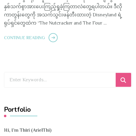
နှစ်သက်စွာအားပေးကြည့်ရှုခဲ့ကြတာလဲတွေ့ရပါတယ်။ ဒီလို
ကာတွန်းတွေကို အသက်သွင်းဖန်တီးထားတဲ့ Disneyland ရဲ့
ရုပ်ရှင်တွေထဲက “The Nutcracker and The Four …
CONTINUE READING
Looking
for
Something?
Portfolio
Hi, I’m Thiri (ArielThi)