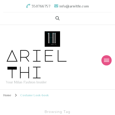
350766757
info@arielthi.com
Ariel
Thi
Your Milan Fashion Insider
Home
Costume Look-book
Browsing Tag