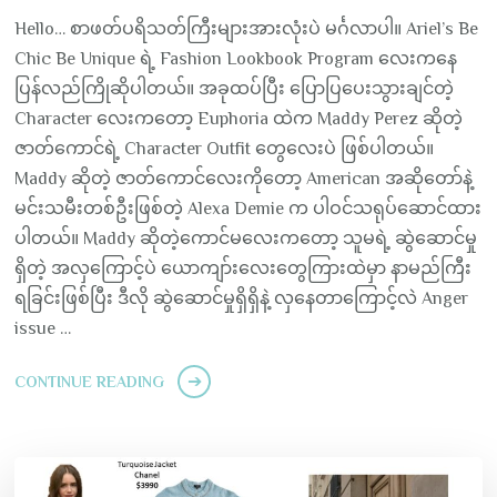
Hello… စာဖတ်ပရိသတ်ကြီးများအားလုံးပဲ မင်္ဂလာပါ။ Ariel’s Be
Chic Be Unique ရဲ့ Fashion Lookbook Program လေးကနေ
ပြန်လည်ကြိုဆိုပါတယ်။ အခုထပ်ပြီး ပြောပြပေးသွားချင်တဲ့
Character လေးကတော့ Euphoria ထဲက Maddy Perez ဆိုတဲ့
ဇာတ်ကောင်ရဲ့ Character Outfit တွေလေးပဲ ဖြစ်ပါတယ်။
Maddy ဆိုတဲ့ ဇာတ်ကောင်လေးကိုတော့ American အဆိုတော်နဲ့
မင်းသမီးတစ်ဦးဖြစ်တဲ့ Alexa Demie က ပါဝင်သရုပ်ဆောင်ထား
ပါတယ်။ Maddy ဆိုတဲ့ကောင်မလေးကတော့ သူမရဲ့ ဆွဲဆောင်မှု
ရှိတဲ့ အလှကြောင့်ပဲ ယောကျာ်းလေးတွေကြားထဲမှာ နာမည်ကြီး
ရခြင်းဖြစ်ပြီး ဒီလို ဆွဲဆောင်မှုရှိရှိနဲ့ လှနေတာကြောင့်လဲ Anger
issue …
CONTINUE READING