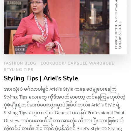
FASHION BLOG
LOOKBOOK/ CAPSULE WARDROBE
STYLING TIPS
Styling Tips | Ariel’s Style
အားလုံးပဲ မင်္ဂလာပါရှင် Ariel’s Style ကနေ ဝေမျှပေးနေကြ
Styling Tips လေးတွေ ကိုဒီအပတ်မှာတော့ တင်နေကြမဟုတ်တဲ့
ပုံစံမျိုးနဲ့ တင်ဆက်ပေးသွားမှာပဲဖြစ်ပါတယ်။ Ariel’s Style ရဲ့
Styling Tips တွေက လုံးဝ General မဆန်ပဲ Professional Point
Of view ကပဲပေးတယ်ဆိုတာ အားလုံး သိထားပြီးသားဖြစ်မယ်
လို့ထင်ပါတယ်။ ဒါကြောင့် ပုံမှန်ဆိုရင် Ariel’s Style က Styling