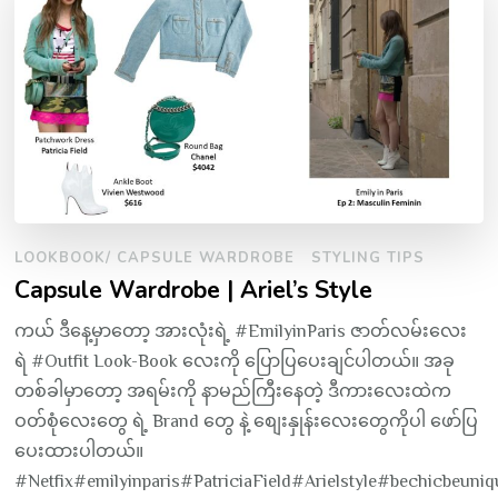
LOOKBOOK/ CAPSULE WARDROBE
STYLING TIPS
Capsule Wardrobe | Ariel’s Style
ကယ် ဒီနေ့မှာတော့ အားလုံးရဲ့ #EmilyinParis ဇာတ်လမ်းလေး
ရဲ #Outfit Look-Book လေးကို ပြောပြပေးချင်ပါတယ်။ အခု
တစ်ခါမှာတော့ အရမ်းကို နာမည်ကြီးနေတဲ့ ဒီကားလေးထဲက
ဝတ်စုံလေးတွေ ရဲ့ Brand တွေ နဲ့ စျေးနှုန်းလေးတွေကိုပါ ဖော်ပြ
ပေးထားပါတယ်။
#Netfix#emilyinparis#PatriciaField#Arielstyle#bechicbeu