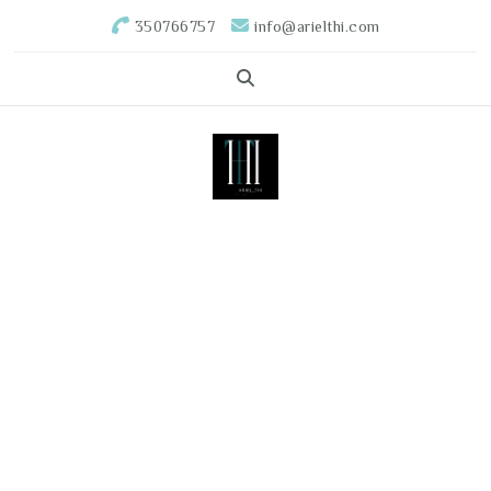
350766757
info@arielthi.com