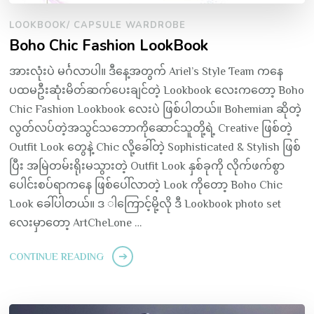
LOOKBOOK/ CAPSULE WARDROBE
Boho Chic Fashion LookBook
အားလုံးပဲ မင်္ဂလာပါ။ ဒီနေ့အတွက် Ariel’s Style Team ကနေ
ပထမဦးဆုံးမိတ်ဆက်ပေးချင်တဲ့ Lookbook လေးကတော့ Boho
Chic Fashion Lookbook လေးပဲ ဖြစ်ပါတယ်။ Bohemian ဆိုတဲ့
လွတ်လပ်တဲ့အသွင်သဘောကိုဆောင်သူတို့ရဲ့ Creative ဖြစ်တဲ့
Outfit Look တွေနဲ့ Chic လို့ခေါ်တဲ့ Sophisticated & Stylish ဖြစ်
ပြီး အမြဲတမ်းရိုးမသွားတဲ့ Outfit Look နှစ်ခုကို လိုက်ဖက်စွာ
ပေါင်းစပ်ရာကနေ ဖြစ်ပေါ်လာတဲ့ Look ကိုတော့ Boho Chic
Look ခေါ်ပါတယ်။ ဒ ါကြောင့်မို့လို ဒီ Lookbook photo set
လေးမှာတော့ ArtCheLone …
CONTINUE READING