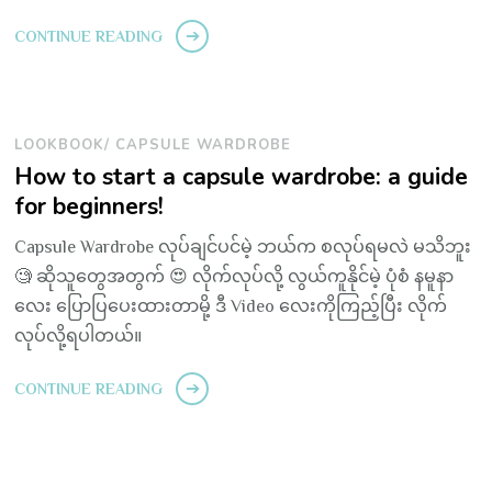
CONTINUE READING
LOOKBOOK/ CAPSULE WARDROBE
How to start a capsule wardrobe: a guide
for beginners!
Capsule Wardrobe လုပ်ချင်ပင်မဲ့ ဘယ်က စလုပ်ရမလဲ မသိဘူး
🧐 ဆိုသူတွေအတွက် 😍 လိုက်လုပ်လို့ လွယ်ကူနိုင်မဲ့ ပုံစံ နမူနာ
လေး ပြောပြပေးထားတာမို့ ဒီ Video လေးကိုကြည့်ပြီး လိုက်
လုပ်လို့ရပါတယ်။
CONTINUE READING