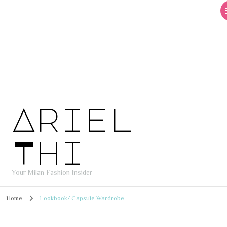
Ariel
Thi
Your Milan Fashion Insider
Home
Lookbook/ Capsule Wardrobe