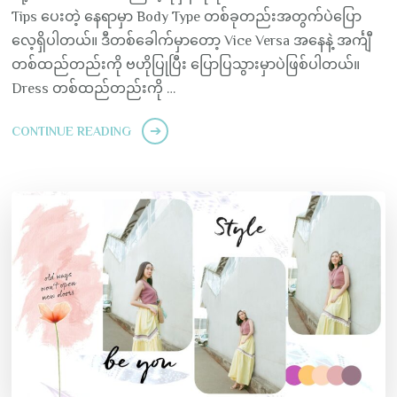
Tips ပေးတဲ့ နေရာမှာ Body Type တစ်ခုတည်းအတွက်ပဲပြော
လေ့ရှိပါတယ်။ ဒီတစ်ခေါက်မှာတော့ Vice Versa အနေနဲ့ အင်္ကျီ
တစ်ထည်တည်းကို ဗဟိုပြုပြီး ပြောပြသွားမှာပဲဖြစ်ပါတယ်။
Dress တစ်ထည်တည်းကို …
CONTINUE READING