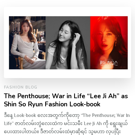
FASHION BLOG
The Penthouse; War in Life “Lee Ji Ah” as
Shin So Ryun Fashion Look-book
ဒီနေ့ Look-book လေးအတွက်ကိုတော့ “The Penthouse; War In
Life” ဇာတ်လမ်းတွဲလေးထဲက မင်းသမီး Lee Ji Ah ကို ရွေးချယ်
ပေးထားပါတယ်။ ဒီဇာတ်လမ်းထဲမှာဆိုရင် သူမဟာ လှပပြီး