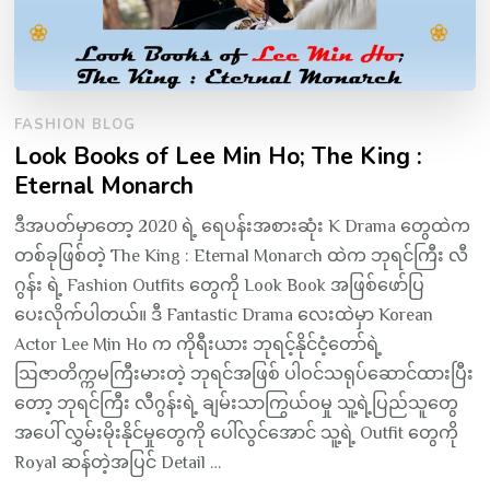
FASHION BLOG
Look Books of Lee Min Ho; The King :
Eternal Monarch
ဒီအပတ်မှာတော့ 2020 ရဲ့ ရေပန်းအစားဆုံး K Drama တွေထဲက
တစ်ခုဖြစ်တဲ့ The King : Eternal Monarch ထဲက ဘုရင်ကြီး လီ
ဂွန်း ရဲ့ Fashion Outfits တွေကို Look Book အဖြစ်ဖော်ပြ
ပေးလိုက်ပါတယ်။ ဒီ Fantastic Drama လေးထဲမှာ Korean
Actor Lee Min Ho က ကိုရီးယား ဘုရင့်နိုင်ငံ့တော်ရဲ့
ဩဇာတိက္ကမကြီးမားတဲ့ ဘုရင်အဖြစ် ပါဝင်သရုပ်ဆောင်ထားပြီး
တော့ ဘုရင်ကြီး လီဂွန်းရဲ့ ချမ်းသာကြွယ်ဝမှု သူ့ရဲ့ပြည်သူတွေ
အပေါ် လွှမ်းမိုးနိုင်မှုတွေကို ပေါ်လွင်အောင် သူ့ရဲ့ Outfit တွေကို
Royal ဆန်တဲ့အပြင် Detail …