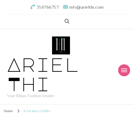
350766757
info@arielthi.com
Ariel
Thi
Your Milan Fashion Insider
Home
K-Drama Outfits