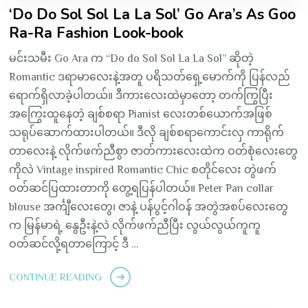
‘Do Do Sol Sol La La Sol’ Go Ara’s As Goo
Ra-Ra Fashion Look-book
မင်းသမီး Go Ara က “Do do Sol Sol La La Sol” ဆိုတဲ့
Romantic ဒရာမာလေးနဲ့အတူ ပရိသတ်ရှေ့မောက်ကို ပြန်လည်
ရောက်ရှိလာခဲ့ပါတယ်။ ဒီကားလေးထဲမှာတော့ တက်ကြွပြီး
အကြွေးထူနေတဲ့ ချစ်စရာ Pianist လေးတစ်ယောက်အဖြစ်
သရုပ်ဆောက်ထားပါတယ်။ ဒီလို ချစ်စရာကောင်းလှ ကာရိုက်
တာလေးနဲ့ လိုက်ဖက်ညီစွာ ဇာတ်ကားလေးထဲက ဝတ်စုံလေးတွေ
ကိုလဲ Vintage inspired Romantic Chic စတိုင်လေး တွဲဖက်
ဝတ်ဆင်ပြထားတာကို တွေ့ရပြန်ပါတယ်။ Peter Pan collar
blouse အင်္ကျီလေးတွေ၊ ဇာနဲ့ ပန်ပွင့်ဂါဝန် အတွဲအစပ်လေးတွေ
က မြန်မာရဲ့ နွေဦးနဲ့လဲ လိုက်ဖက်ညီပြီး လွယ်လွယ်ကူကူ
ဝတ်ဆင်လို့ရတာကြောင့် ဒီ …
CONTINUE READING