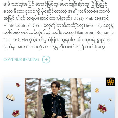
ချမ်းသာတဲ့အပြင် အောင်မြင်တဲ့ ယောကျာ်းနဲ့အတူ ပြီးပြည့်စုံ
သော မိသားစုဘဝကို ပိုင်ဆိုင်ထားတဲ့ အမျိုးသမီးတစ်ယောက်
အဖြစ် ပါဝင် သရုပ်ဆောင်ထားပါတယ်။ Dusty Pink အရောင်
Haute Couture Dress တွေကို ကုတ်အင်္ကျီတွေ၊ Jewellery တွေနဲ့
ပေါင်းစပ် ဝတ်ဆင်လိုက်တဲ့ အခါမှာတော့ Glamorous Romantic
Classic Styleကို စွဲမက်ဖွယ်မြင်တွေ့ရပါတယ်။ သူမရဲ့ နူးညံ့တဲ့
မျက်နှာအနေအထားနဲ့လဲ အလွန်လိုက်ဖက်လှပြီး ဝတ်စုံတွေ …
CONTINUE READING