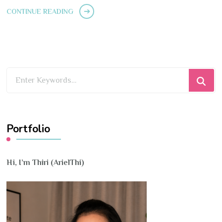
CONTINUE READING
Looking
for
Something?
Portfolio
Hi, I’m Thiri (ArielThi)