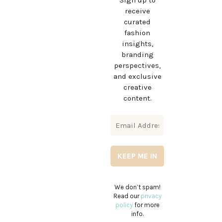
Sign up to
receive
curated
fashion
insights,
branding
perspectives,
and exclusive
creative
content.
We don’t spam!
Read our
privacy
policy
for more
info.