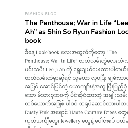
FASHION BLOG
The Penthouse; War in Life “Lee 
Ah” as Shin So Ryun Fashion Lo
book
ဒီနေ့ Look-book လေးအတွက်ကိုတော့ “The
Penthouse; War In Life” ဇာတ်လမ်းတွဲလေးထဲ
မင်းသမီး Lee Ji Ah ကို ရွေးချယ်ပေးထားပါတယ်။
ဇာတ်လမ်းထဲမှာဆိုရင် သူမဟာ လှပပြီး ချမ်းသာတ
အပြင် အောင်မြင်တဲ့ ယောကျာ်းနဲ့အတူ ပြီးပြည့်စုံ
သော မိသားစုဘဝကို ပိုင်ဆိုင်ထားတဲ့ အမျိုးသမီး
တစ်ယောက်အဖြစ် ပါဝင် သရုပ်ဆောင်ထားပါတ
Dusty Pink အရောင် Haute Couture Dress တွေက
ကုတ်အင်္ကျီတွေ၊ Jewellery တွေနဲ့ ပေါင်းစပ် ဝတ်