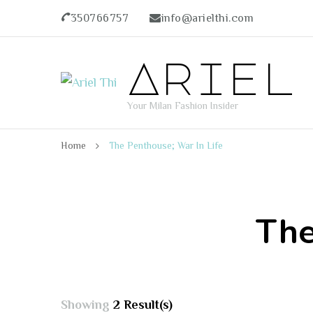
350766757
info@arielthi.com
Ariel
Your Milan Fashion Insider
Home
The Penthouse; War In Life
The
Showing
2 Result(s)