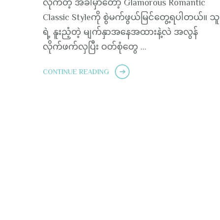
လိုက်တဲ့ အခါမှာတော့ Glamorous Romantic
Classic Styleကို စွဲမက်ဖွယ်မြင်တွေ့ရပါတယ်။ သ
ရဲ့ နူးညံ့တဲ့ မျက်နှာအနေအထားနဲ့လဲ အလွန်
လိုက်ဖက်လှပြီး ဝတ်စုံတွေ …
CONTINUE READING