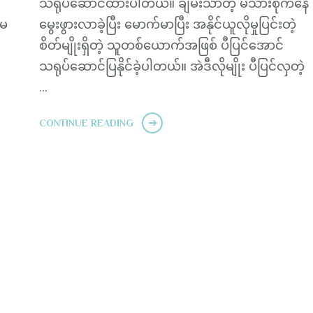
သရုပ်ဆောင်ထားပါတယ်။ ချမ်းသာတဲ့ မိသားစုကနေ
ူမ
မွေးဖွားလာခဲ့ပြီး မောက်မာပြီး အနိုင်ယူလိုမှုပြင်းတဲ့
စိတ်မျိုးရှိတဲ့ သူတစ်ယောက်အဖြစ် ပီပြင်အောင်
သရုပ်ဆောင်ပြနိုင်ခဲ့ပါတယ်။ အဲဒီလိုမျိုး ပီပြင်လှတဲ့
…
CONTINUE READING