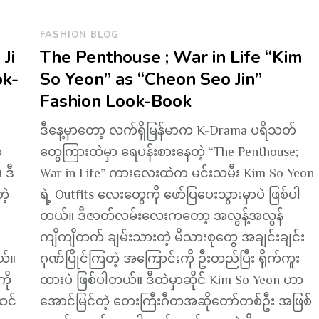
FASHION BLOG
Ji
The Penthouse ; War in Life “Kim
ok-
So Yeon” as “Cheon Seo Jin”
Fashion Look-Book
ဒီနေ့မှာတော့ လက်ရှိမြန်မာက K-Drama ပရိသတ်
က
တွေကြားထဲမှာ ရေပန်းစားနေတဲ့ “The Penthouse;
 ဒီ
War in Life” ကားလေးထဲက မင်းသမီး Kim So Yeon
ဲ့
ရဲ့ Outfits လေးတွေကို ဖော်ပြပေးသွားမှာပဲ ဖြစ်ပါ
တယ်။ ဒီဇာတ်လမ်းလေးကတော့ အလွန့်အလွန်
ကျိကျိတက် ချမ်းသားတဲ့ မိသားစုတွေ အချင်းချင်း
ယ်။
ဂုဏ်ပြိုင်ကြတဲ့ အကြောင်းကို ဦးတည်ပြီး ရိုက်ကူး
ို
ထားပဲ ဖြစ်ပါတယ်။ ဒီထဲမှာဆိုင် Kim So Yeon ဟာ
ဆင်
အောင်မြင်တဲ့ တေးကြီးဂီတအဆိုတော်တစ်ဦး အဖြစ်