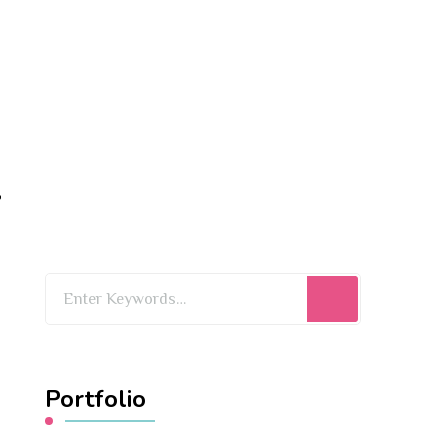
l
Looking
for
Something?
Portfolio