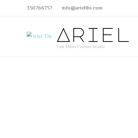
350766757
info@arielthi.com
Ariel
Your Milan Fashion Insider