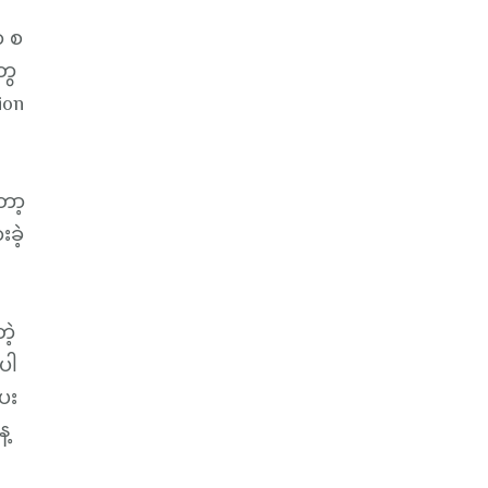
ာ စ
တွေ
ion
ော့
ခဲ့
ဲ့
ပါ
ေး
ေ့