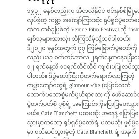
၁၉၃၂ ခုနှစ်တည်းက အီတလီနိုင်ငံ ဗင်းနစ်စ်မြို့မှ
လုပ်ခဲ့တဲ့ ကမ္ဘာ့ အကျော်ကြားဆုံး ရုပ်ရှင်ပွဲတော်
ထဲက တစ်ခုဖြစ်တဲ့ Venice Film Festival ကို fash
ချစ်သူများအားလုံး သိကြလိမ့်လို့ထင်ပါတယ်။
ဒီ၂၀၂၀ ခုနှစ်အတွက် ၇၇ ကြိမ်မြောက်ပွဲတော်ကို
လည်း ယခု စက်တင်ဘာလ ၂ရက်နေ့ကနေစပြီးတ
၁၂ ရက်နေ့ထိ ၁၁ရက်တိုင်တိုင် ကျင်းပပြုလုပ်သွား
ပါတယ်။ ဒီပွဲတော်ကြီးကိုတက်ရောက်လာကြတဲ့
ကမ္ဘာကျော်တွေရဲ့ glamour vibe (ပြောင်လက်
တောက်ပသောစွဲမက်ဖွယ်ရာရသ) ကို ဖော်ဆောင်တ
ပွဲတက်ဝတ်စုံ ၇စုံရဲ့ အကြောင်းကိုပြောပြပေးသွား
မယ်။ Cate Blanchett ပထမဆုံး အနေနဲ့ ပြောပြပ
သွားမှာကတော့ ရုပ်ရှင်ပွဲတော်ရဲ့ ပထမဆုံး ဖွင့်ပွဲန
မှာ ဝတ်ဆင်သွားခဲ့တဲ့ Cate Blanchett ရဲ့ အနက်