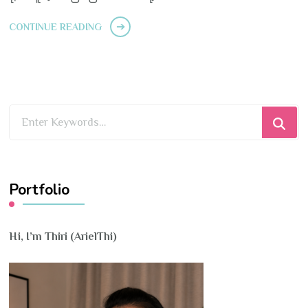
CONTINUE READING
Looking
for
Something?
Portfolio
Hi, I’m Thiri (ArielThi)