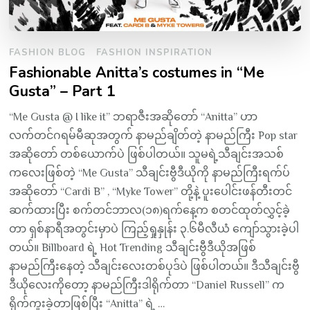
FASHION BLOG
FASHION INSPIRATION
Fashionable Anitta’s costumes in “Me
Gusta” – Part 1
“Me Gusta @ I like it” ဘရာဇီးအဆိုတော် “Anitta” ဟာ
လက်တင်ဂရမ်မီဆုအတွက် နာမည်ချိတ်တဲ့ နာမည်ကြီး Pop star
အဆိုတော် တစ်ယောက်ပဲ ဖြစ်ပါတယ်။ သူမရဲ့သီချင်းအသစ်
ကလေးဖြစ်တဲ့ “Me Gusta” သီချင်းဗွီဒီယိုကို နာမည်ကြီးရက်ပ်
အဆိုတော် “Cardi B” , “Myke Tower” တို့နဲ့ ပူးပေါင်းဖန်တီးတင်
ဆက်ထားပြီး စက်တင်ဘာလ(၁၈)ရက်နေ့က စတင်ထုတ်လွှင့်ခဲ့
တာ ရှစ်နာရီအတွင်းမှာပဲ ကြည့်ရှုနှုန်း ၃.၆မီလီယံ ကျော်သွားခဲ့ပါ
တယ်။ Billboard ရဲ့ Hot Trending သီချင်းဗွီဒီယိုအဖြစ်
နာမည်ကြီးနေတဲ့ သီချင်းလေးတစ်ပုဒ်ပဲ ဖြစ်ပါတယ်။ ဒီသီချင်းဗွီ
ဒီယိုလေးကိုတော့ နာမည်ကြီးဒါရိုက်တာ “Daniel Russell” က
ရိုက်ကူးခဲ့တာဖြစ်ပြီး “Anitta” ရဲ့ …