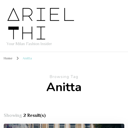
Ariel
Thi
Your Milan Fashion Insider
Home
Anitta
Browsing Tag
Anitta
Showing
2 Result(s)