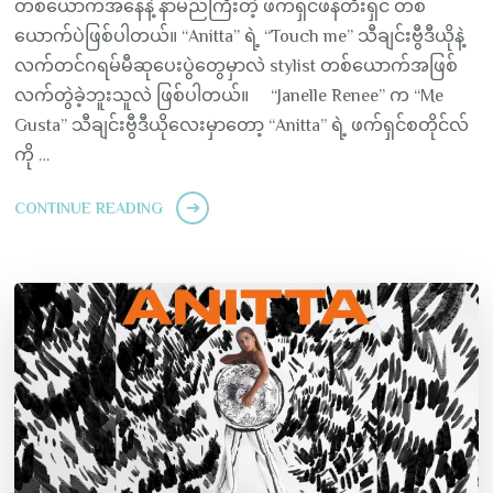
တစ်ယောက်အနေနဲ့ နာမည်ကြီးတဲ့ ဖက်ရှင်ဖန်တီးရှင် တစ်
ယောက်ပဲဖြစ်ပါတယ်။ “Anitta” ရဲ့ “Touch me” သီချင်းဗွီဒီယိုနဲ့
လက်တင်ဂရမ်မီဆုပေးပွဲတွေမှာလဲ stylist တစ်ယောက်အဖြစ်
လက်တွဲခဲ့ဘူးသူလဲ ဖြစ်ပါတယ်။ “Janelle Renee” က “Me
Gusta” သီချင်းဗွီဒီယိုလေးမှာတော့ “Anitta” ရဲ့ ဖက်ရှင်စတိုင်လ်
ကို …
CONTINUE READING