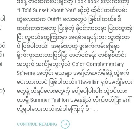
ဒီနေ့ တင်ဆက်ပေးချင်တဲ့ Look book လေးကတော့
“I Told Sunset About You” ဆိုတဲ့ ထိုင်း ဇာတ်လမ်း
့ပါ
တွဲလေးထဲက Outfit လေးတွေပဲ ဖြစ်ပါတယ်။ ဒီ
t
ဇာတ်ကားကတော့ ပြီးခဲ့တဲ့ နိုဝင်ဘာလမှာ ပြသသွားခဲ့
ပြီး လူငယ်တွေကြားမှာ အရမ်းရေပန်းစား သွားခဲ့တာ
င်
ပဲ ဖြစ်ပါတယ်။ အရမ်းလှတဲ့ ဖူးခက်ကမ်းခြေမှာ
်း
ရိုက်ကူးထားတာဖြစ်ပြီး ဇာတ်ဝင်ခန်း တစ်ခုစီတိုင်း
h)
အတွက် အင်္ကျီတွေကိုလဲ Color Complementary
Scheme အတိုင်း သေချာ အချိတ်ဆက်မိမိနဲ့ တွဲဖက်
ပေးထားတာပဲ ဖြစ်ပါတယ်။ Hawaiian ရှပ်အင်္ကျီလေး
တဲ့
တွေနဲ့ တီရှပ်လေးတွေကို ပေါ့ပေါ့ပါးပါး တွဲစပ်ထား
တာမို့ Summer Fashion အနေနဲ့လဲ လိုက်ဝတ်ပြီး ဂေါ်
လို့ရပါသေးတယ်။အဲဒါကြောင့် ဒီ “ …
CONTINUE READING