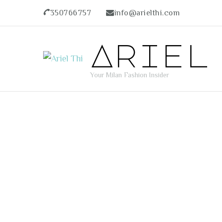
350766757
info@arielthi.com
Ariel
Your Milan Fashion Insider