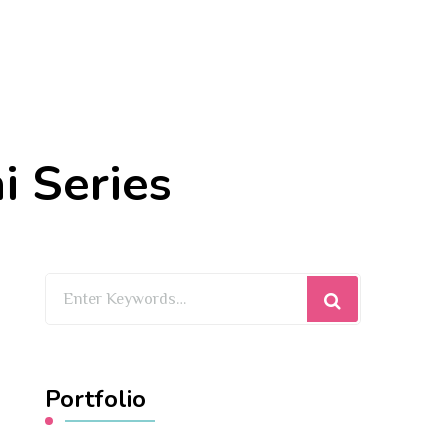
i Series
Looking
for
Something?
Portfolio