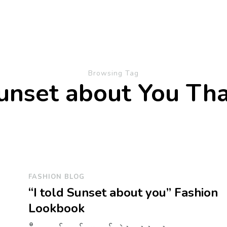
Browsing Tag
Sunset about You Tha
FASHION BLOG
“I told Sunset about you” Fashion
Lookbook