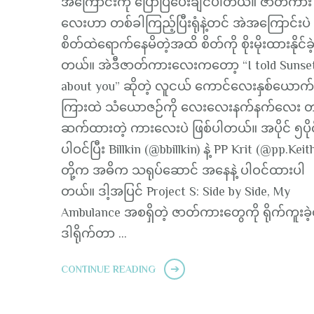
အကြောင်းကို ပြောပြပေးချင်ပါတယ်။ ဇာတ်ကား
လေးဟာ တစ်ခါကြည့်ပြီးရုံနဲ့တင် အဲအကြောင်းပဲ
စိတ်ထဲရောက်နေမိတဲ့အထိ စိတ်ကို စိုးမိုးထားနိုင်ခဲ
တယ်။ အဲဒီဇာတ်ကားလေးကတော့ “I told Sunse
about you” ဆိုတဲ့ လူငယ် ကောင်လေးနှစ်ယောက်
ကြားထဲ သံယောဇဉ်ကို လေးလေးနက်နက်လေး တ
ဆက်ထားတဲ့ ကားလေးပဲ ဖြစ်ပါတယ်။ အပိုင် ၅ပိုင
ပါဝင်ပြီး Billkin (@bbillkin) နဲ့ PP Krit (@pp.Keit
တို့က အဓိက သရုပ်ဆောင် အနေနဲ့ ပါဝင်ထားပါ
တယ်။ ဒါ့အပြင် Project S: Side by Side, My
Ambulance အစရှိတဲ့ ဇာတ်ကားတွေကို ရိုက်ကူးခဲ့
ဒါရိုက်တာ …
CONTINUE READING