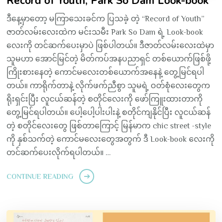
Record of Youth; Park So Dam Look-book
ဒီနေ့မှာတော့ မကြာသေးခင်က ပြသခဲ့ တဲ့ “Record of Youth”
ဇာတ်လမ်းလေးထဲက မင်းသမီး Park So Dam ရဲ့ Look-book
လေးကို တင်ဆက်ပေးမှာပဲ ဖြစ်ပါတယ်။ ဒီဇာတ်လမ်းလေးထဲမှာ
သူမဟာ အောင်မြင်တဲ့ မိတ်ကပ်အနပညာရှင် တစ်ယောက်ဖြစ်ဖို့
ကြိုးစားနေတဲ့ ကောင်မလေးတစ်ယောက်အနေနဲ့ တွေ့မြင်ရပါ
တယ်။ ကာရိုက်တာနဲ့ လိုက်ဖက်ညီစွာ သူမရဲ့ ဝတ်စုံလေးတွေက
ရိုးရှင်းပြီး လူငယ်ဆန်တဲ့ စတိုင်လေးကို ဖော်ကြူးထားတာကို
တွေ့မြင်ရပါတယ်။ ပေါ့ပေါ့ပါးပါးနဲ့ စတိုင်ကျနိုင်ပြီး လူငယ်ဆန်
တဲ့ စတိုင်လေးတွေ ဖြစ်တာကြောင့် မြန်မာက chic street -style
ကို နှစ်သက်တဲ့ ကောင်မလေးတွေအတွက် ဒီ Look-book လေးကို
တင်ဆက်ပေးလိုက်ရပါတယ်။ …
CONTINUE READING