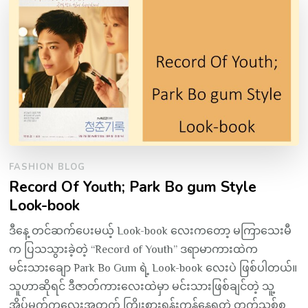
FASHION BLOG
Record Of Youth; Park Bo gum Style
Look-book
ဒီနေ့ တင်ဆက်ပေးမယ့် Look-book လေးကတော့ မကြာသေးမီ
က ပြသသွားခဲ့တဲ့ “Record of Youth” ဒရာမာကားထဲက
မင်းသားချော Park Bo Gum ရဲ့ Look-book လေးပဲ ဖြစ်ပါတယ်။
သူဟာဆိုရင် ဒီဇာတ်ကားလေးထဲမှာ မင်းသားဖြစ်ချင်တဲ့ သူ့
အိပ်မက်ကလေးအတွက် ကြိုးစားရုန်းကန်နေရတဲ့ တက်သစ်စ