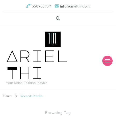
350766757
info@arielthi.com
Ariel
Thi
Your Milan Fashion Insider
Home
RecordofYouth
Browsing Tag