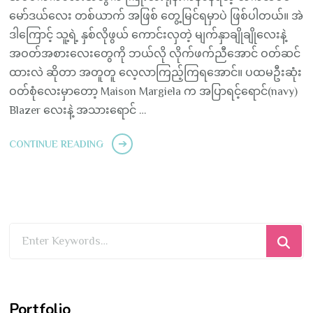
မော်ဒယ်လေး တစ်ယာက် အဖြစ် တွေ့မြင်ရမှာပဲ ဖြစ်ပါတယ်။ အဲ
ဒါကြောင့် သူ့ရဲ့ နှစ်လိုဖွယ် ကောင်းလှတဲ့ မျက်နှာချိုချိုလေးနဲ့
အဝတ်အစားလေးတွေကို ဘယ်လို လိုက်ဖက်ညီအောင် ဝတ်ဆင်
ထားလဲ ဆိုတာ အတူတူ လေ့လာကြည့်ကြရအောင်။ ပထမဦးဆုံး
ဝတ်စုံလေးမှာတော့ Maison Margiela က အပြာရင့်ရောင်(navy)
Blazer လေးနဲ့ အသားရောင် …
CONTINUE READING
Looking
for
Something?
Portfolio