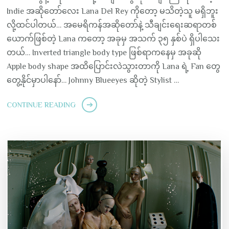
Indie အဆိုတော်လေး Lana Del Rey ကိုတော့ မသိတဲ့သူ မရှိဘူး
လို့ထင်ပါတယ်… အမေရိကန်အဆိုတော်နဲ့ သီချင်းရေးဆရာတစ်
ယောက်ဖြစ်တဲ့ Lana ကတော့ အခုမှ အသက် ၃၅ နှစ်ပဲ ရှိပါသေး
တယ်… Inverted triangle body type ဖြစ်ရာကနေမှ အခုဆို
Apple body shape အထိပြောင်းလဲသွားတာကို Lana ရဲ့ Fan တွေ
တွေ့နိုင်မှာပါနော်… Johnny Blueeyes ဆိုတဲ့ Stylist …
CONTINUE READING