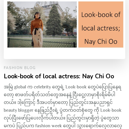
FASHION BLOG
Look-book of local actress: Nay Chi Oo
အမြဲ global က celebrity တွေရဲ့ Look-book တွေပဲပြောပြနေရ
တော့ စာဖတ်ပရိတ်သတ်တွေအနေနဲ့ ငြီးငွေ့လာမှာစိုးရိမ်မိပါ
တယ်။ ဒါ့ကြောင့် ဒီအပတ်မှာတော့ ပြည်တွင်းအနုပညာရှင်
beauty blogger နေခြည်ဦးရဲ့ ပွဲတက်ဝတ်စုံတွေ ကို Look-book
လုပ်ပြီးဖော်ပြပေးလိုက်ပါတယ်။ ပြည်တွင်းမှာရှိတဲ့ ပွဲတွေသာ
မကပဲ ပြည်ပက fashion week တွေပါ သွားရောက်လေ့လာလေ့