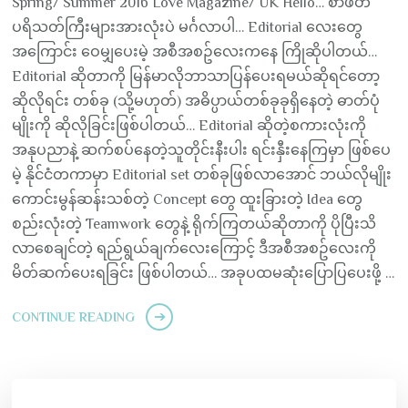
Spring/ Summer 2016 Love Magazine/ UK Hello… စာဖတ်
ပရိသတ်ကြီးများအားလုံးပဲ မင်္ဂလာပါ… Editorial လေးတွေ
အကြောင်း ဝေမျှပေးမဲ့ အစီအစဥ်လေးကနေ ကြိုဆိုပါတယ်…
Editorial ဆိုတာကို မြန်မာလိုဘာသာပြန်ပေးရမယ်ဆိုရင်တော့
ဆိုလိုရင်း တစ်ခု (သို့မဟုတ်) အဓိပ္ပာယ်တစ်ခုခုရှိနေတဲ့ ဓာတ်ပုံ
မျိုးကို ဆိုလိုခြင်းဖြစ်ပါတယ်… Editorial ဆိုတဲ့စကားလုံးကို
အနုပညာနဲ့ ဆက်စပ်နေတဲ့သူတိုင်းနီးပါး ရင်းနှီးနေကြမှာ ဖြစ်ပေ
မဲ့ နိုင်ငံတကာမှာ Editorial set တစ်ခုဖြစ်လာအောင် ဘယ်လိုမျိုး
ကောင်းမွန်ဆန်းသစ်တဲ့ Concept တွေ ထူးခြားတဲ့ Idea တွေ
စည်းလုံးတဲ့ Teamwork တွေနဲ့ ရိုက်ကြတယ်ဆိုတာကို ပိုပြီးသိ
လာစေချင်တဲ့ ရည်ရွယ်ချက်လေးကြောင့် ဒီအစီအစဥ်လေးကို
မိတ်ဆက်ပေးရခြင်း ဖြစ်ပါတယ်… အခုပထမဆုံးပြောပြပေးဖို့ …
CONTINUE READING