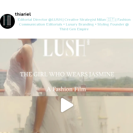
thiariel
Editorial Director @LUSH | Creative Strategist
Milan 🇮🇹 | Fashion
Communication
Editorials • Luxury Branding • Styling
Founder @
Third Gen Empire