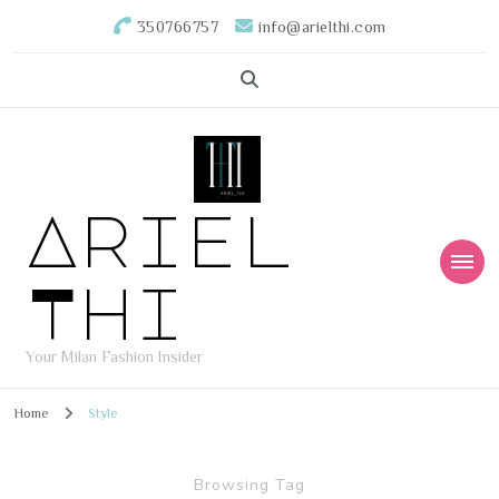
350766757
info@arielthi.com
Ariel
Thi
Your Milan Fashion Insider
Home
Style
Browsing Tag