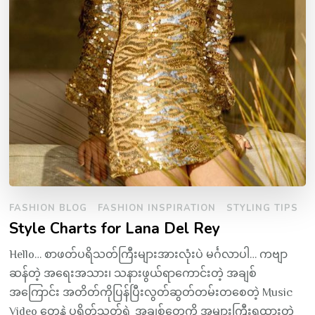
FASHION BLOG
FASHION INSPIRATION
STYLING TIPS
Style Charts for Lana Del Rey
Hello… စာဖတ်ပရိသတ်ကြီးများအားလုံးပဲ မင်္ဂလာပါ… ကဗျာ
ဆန်တဲ့ အရေးအသား၊ သနားဖွယ်ရာကောင်းတဲ့ အချစ်
အကြောင်း အတိတ်ကိုပြန်ပြီးလွတ်ဆွတ်တမ်းတစေတဲ့ Music
Video တွေနဲ့ ပရိတ်သတ်ရဲ့ အချစ်တွေကို အများကြီးရထားတဲ့