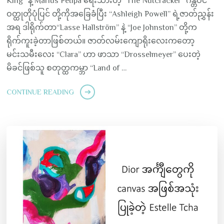
King” နဲ့ Marius Petipa ရေးသားတဲ့ “The Nutcracker” ဂန္တဝင်
ဝတ္ထုတိုပုံပြင် တို့ကိုအခြေခံပြီး “Ashleigh Powell” ရဲ့ဇာတ်ညွှန်း
အရ ဒါရိုက်တာ“Lasse Hallström” နဲ့ “Joe Johnston” တို့က
ရိုက်ကူးခဲ့တာဖြစ်တယ်။ ဇာတ်လမ်းကျောရိုးလေးကတော့
မင်းသမီးလေး “Clara” ဟာ ဖာသာ “Drosselmeyer” ပေးတဲ့
မိခင်ဖြစ်သူ စတုတ္ထကမ္ဘာ “Land of …
CONTINUE READING