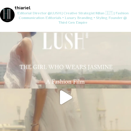
thiariel
Editorial Director @LUSH | Creative Strategist
Milan 🇮🇹 | Fashion
Communication
Editorials • Luxury Branding • Styling
Founder @
Third Gen Empire