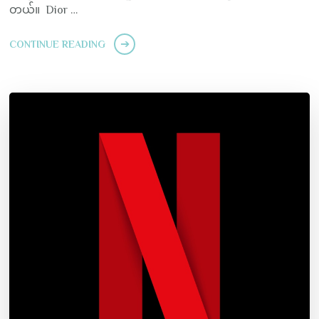
တယ်။ Dior …
CONTINUE READING