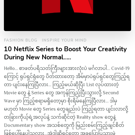
FASHION BLOG
INSPIRE YOUR MIND
10 Netflix Series to Boost Your Creativity
During New Normal…..
Hello… စာဖတ်ပရိသတ်ကြီးများအားလုံးပဲ မင်္ဂလာပါ… Covid-19
ကြောင့် ရုပ်ရှင်ရုံတွေ ပိတ်ထားတော့ အိမ်မှာပဲရုပ်ရှင်တွေကြည့်ရ
တာ ပျင်းနေကြပြီလား… ကြည့်မယ်ဆိုပြီး List လုပ်ထားတဲ့
Movie တွေ နဲ့ Series တွေ အကုန်ကြည့်ပြီးသွားလို့ Second
Wave မှာ ကြည့်စရာမရှိတော့မှာ စိုးရိမ်နေကြပြီလား… ဒါမှ
မဟုတ် Movie တွေ Series တွေချည်းပဲ ကြည့်ရတာ ပျင်းလာလို့
တခြားကိုယ့်ရဲ့အလုပ်နဲ့ သက်ဆိုင်တဲ့ Reality show တွေနဲ့
Documentary show အသစ်တွေကို မြည်းစမ်းကြည့်ချင်စိတ်
ဖြစ်ပေါ်နေပါသလား…အဲဒါဆိုရင်တော့ အခုပြောပြသွားမဲ့