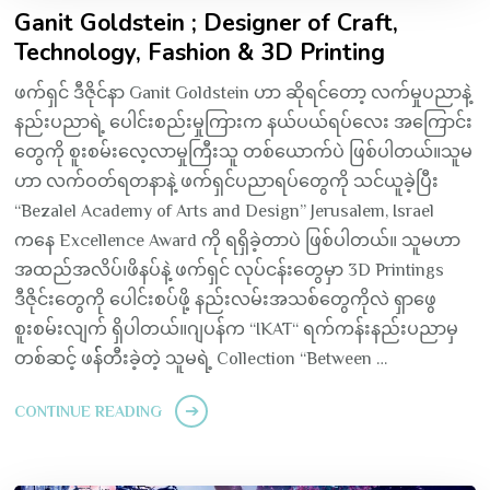
Ganit Goldstein ; Designer of Craft,
Technology, Fashion & 3D Printing
ဖက်ရှင် ဒီဇိုင်နာ Ganit Goldstein ဟာ ဆိုရင်တော့ လက်မှုပညာနဲ့
နည်းပညာရဲ့ ပေါင်းစည်းမှုကြားက နယ်ပယ်ရပ်လေး အကြောင်း
တွေကို စူးစမ်းလေ့လာမှုကြီးသူ တစ်ယောက်ပဲ ဖြစ်ပါတယ်။သူမ
ဟာ လက်ဝတ်ရတနာနဲ့ ဖက်ရှင်ပညာရပ်တွေကို သင်ယူခဲ့ပြီး
“Bezalel Academy of Arts and Design” Jerusalem, Israel
ကနေ Excellence Award ကို ရရှိခဲ့တာပဲ ဖြစ်ပါတယ်။ သူမဟာ
အထည်အလိပ်၊ဖိနပ်နဲ့ ဖက်ရှင် လုပ်ငန်းတွေမှာ 3D Printings
ဒီဇိုင်းတွေကို ပေါင်းစပ်ဖို့ နည်းလမ်းအသစ်တွေကိုလဲ ရှာဖွေ
စူးစမ်းလျက် ရှိပါတယ်။ဂျပန်က “IKAT“ ရက်ကန်းနည်းပညာမှ
တစ်ဆင့် ဖန််တီးခဲ့တဲ့ သူမရဲ့ Collection “Between …
CONTINUE READING