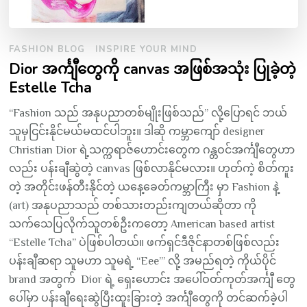
FASHION BLOG
INSPIRE YOUR MIND
Dior အင်္ကျီတွေကို canvas အဖြစ်အသုံး ပြုခဲ့တဲ့
Estelle Tcha
“Fashion သည် အနုပညာတစ်မျိုးဖြစ်သည်” လို့ပြောရင် ဘယ်
သူမှငြင်းနိုင်မယ်မထင်ပါဘူး။ ဒါဆို ကမ္ဘာကျော် designer
Christian Dior ရဲ့သက္ကရာဇ်ဟောင်းတွေက ဂန္တဝင်အင်္ကျီတွေဟာ
လည်း ပန်းချီဆွဲတဲ့ canvas ဖြစ်လာနိုင်မလား။ ဟုတ်ကဲ့ စိတ်ကူး
တဲ့ အတိုင်းဖန်တီးနိုင်တဲ့ ယနေ့ခေတ်ကမ္ဘာကြီး မှာ Fashion နဲ့
(art) အနုပညာသည် တစ်သားတည်းကျတယ်ဆိုတာ ကို
သက်သေပြလိုက်သူတစ်ဦးကတော့ American based artist
“Estelle Tcha” ပဲဖြစ်ပါတယ်။ ဖက်ရှင်ဒီဇိုင်နာတစ်ဖြစ်လည်း
ပန်းချီဆရာ သူမဟာ သူမရဲ့ “Eee’” လို့ အမည်ရတဲ့ ကိုယ်ပိုင်
brand အတွက် Dior ရဲ့ ရှေးဟောင်း အပေါ်ဝတ်ကုတ်အင်္ကျီ တွေ
ပေါ်မှာ ပန်းချီရေးဆွဲပြီးထူးခြားတဲ့ အင်္ကျီတွေကို တင်ဆက်ခဲ့ပါ