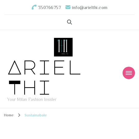
350766757
info@arielthi.com
Ariel
Thi
Your Milan Fashion Insider
Home
Sustainabale