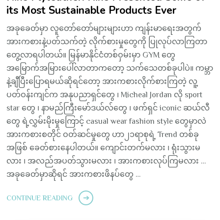
its Most Sustainable Products Ever
အခုခေတ်မှာ လူတော်တော်များများဟာ ကျန်းမာရေးအတွက်
အားကစားနဲ့ပတ်သက်တဲ့ လိုက်စားမှုတွေကို ပြုလုပ်လာကြတာ
တွေ့လာရပါတယ်။ မြန်မာနိုင်ငံတစ်ဝှမ်းမှာ GYM တွေ
အမြောက်အမြားပေါ်လာတာကတော့ သက်သေတစ်ခုပါပဲ။ ကမ္ဘာ
နဲ့ချီပြီးပြောရမယ်ဆိုရင်တော့ အားကစားလိုက်စားကြတဲ့ လူ့
ပတ်ဝန်းကျင်က အနုပညာရှင်တွေ ၊ Micheal Jordan လို sport
star တွေ ၊ နာမည်ကြီးမော်ဒယ်လ်တွေ ၊ ဖက်ရှင် iconic ဆယ်လီ
တွေ ရဲ့လွှမ်းမိုးမှုကြောင့် casual wear fashion style တွေမှာလဲ
အားကစားစတိုင် ဝတ်ဆင်မှုတွေ ဟာ၂၁ရာစုရဲ့ Trend တစ်ခု
အဖြစ် ခေတ်စားနေပါတယ်။ ကျောင်းတက်မလား ၊ ရုံးသွားမ
လား ၊ အလည်အပတ်သွားမလား ၊ အားကစားလုပ်ကြမလား …
အခုခေတ်မှာဆိုရင် အားကစားဖိနပ်တွေ …
CONTINUE READING