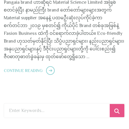
Pangaia brand ဟာဆိုရင် Material Science Limited အဖြစ်
စတင်ခဲ့ပြီး နာမည်ကြီး brand တော်တော်များများအတွက်
Material supplier အနေနဲ့ ပထမဦးဆုံးလုပ်ကိုင်ခဲ့ကာ
စက်တင်ဘာ ၂၀၁၉ မှစတင်၍ ကိုယ်ပိုင် Brand တစ်ခုအဖြစ်နဲ့
Fasion Business ထဲကို ဝင်ရောက်လာခဲ့ပါတယ်။ Eco-friendly
Brand ဟုသတ်မှတ်နိုင်ပြီး သိပ္ပံပညာရှင်များ၊ နည်းပညာရှင်များ၊
အနုပညာရှင်များနှင့် ဒီဇိုင်းပညာရှင်များတို့ကို ပေါင်းစည်း၍
ဇီ၀ဓာတုဓာတ်ခွဲခန်းမှ ထုတ်ဖော်တွေ့ရှိသော …
CONTINUE READING
Looking
for
Something?