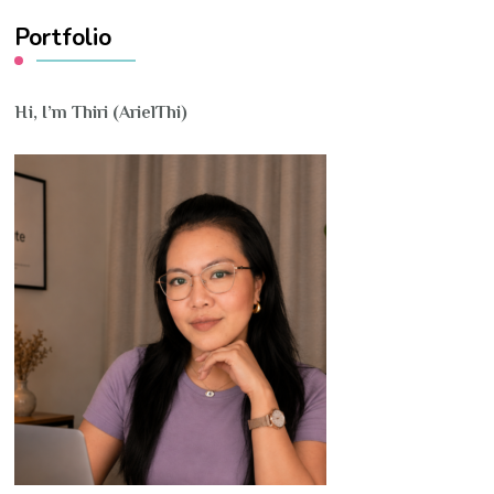
Portfolio
Hi, I’m Thiri (ArielThi)