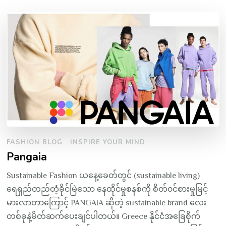
FASHION BLOG
INSPIRE YOUR MIND
Pangaia
Sustainable Fashion ယနေ့ခေတ်တွင် (sustainable living)
ရေရှည်တည်တံ့ခိုင်မြဲသော နေထိုင်မှုစနစ်ကို စိတ်၀င်စားမှုမြင့်
မားလာတာကြောင့် PANGAIA ဆိုတဲ့ sustainable brand လေး
တစ်ခုနဲ့မိတ်ဆက်ပေးချင်ပါတယ်။ Greece နိုင်ငံအခြေစိုက်