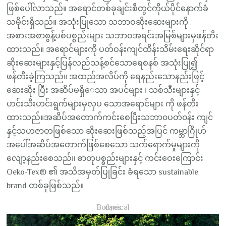
ဖြစ်ပေါ်လာသည်။ အရောင်တစ်ခုချင်းစီတွင်ကိုယ်ပိုင်နောက်ခံ
သမိုင်းရှိသည်။ အသုံးပြုသော သဘာဝဆိုးဆေးများကို
အစားအစာစွန့်ပစ်ပစ္စည်းများ သဘာဝအရင်းအမြစ်များမှဖန်တီး
ထားသည်။ အရောင်များကို ပတ်ဝန်းကျင်ထိန်းသိမ်းရေးဆိုင်ရာ
ဆိုးဆေးများနှင့်ပြန်လည်သန့်စင်သောရေစနစ် အသုံးပြု၍
ဖန်တီးခဲ့ကြသည်။ အထည်အလိပ်ကို ရေနည်းသောနည်းဖြင့်
ဆေးဆိုး ပြီး အဆိပ်မရှိေသာ အပင်များ ၊ သစ်သီးများနှင့်
ဟင်းသီးဟင်းရွက်များမှလှပ သောအရောင်များ ကို ဖန်တီး
ထားသည်။အဆိပ်အတောက်ကင်းစေပြီးသဘာ၀ပတ်၀န်း ကျင်
နှင့်သဟဇာတဖြစ်သော ဆိုးဆေးဖြစ်သည့်အပြင် ကမ္ဘာဂြိုဟ်
အပေါ်အဆိပ်အတောက်ဖြစ်စေသော သက်ရောက်မှုများကို
လျော့နည်းစေသည်။ ဓာတုပစ္စည်းများနှင့် ကင်းဝေးကြောင်း
Oeko-Tex® ၏ အသိအမှတ်ပြုခြင်း ခံရသော sustainable
brand တစ်ခုဖြစ်သည်။
Botanical dyes