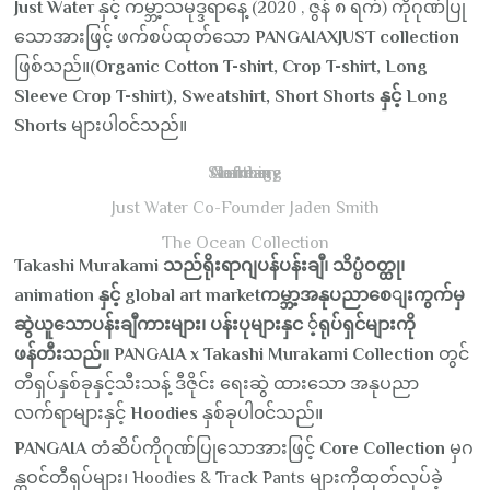
Just Water
နှင့် ကမ္ဘာ့သမုဒ္ဒရာနေ့ (2020 , ဇွန် ၈ ရက်) ကိုဂုဏ်ပြု
သောအားဖြင့် ဖက်စပ်ထုတ်သော
PANGAIAXJUST collection
ဖြစ်သည်။(
Organic Cotton T-shirt, Crop T-shirt, Long
Sleeve Crop T-shirt), Sweatshirt, Short Shorts နှင့် Long
Shorts
များပါ၀င်သည်။
An image of the Starnberg Lake in Germany
Just Water Co-Founder Jaden Smith
The Ocean Collection
Takashi Murakami သည်ရိုးရာဂျပန်ပန်းချီ၊ သိပ္ပံဝတ္ထု၊
animation နှင့် global art marketကမ္ဘာ့အနုပညာစေျးကွက်မှ
ဆွဲယူသောပန်းချီကားများ၊ ပန်းပုများနှင ့်ရုပ်ရှင်များကို
ဖန်တီးသည်။ PANGAIA x Takashi Murakami Collection
တွင်
တီရှပ်နှစ်ခုနှင့်သီးသန့် ဒီဇိုင်း ရေးဆွဲ ထားသော အနုပညာ
လက်ရာများနှင့်
Hoodies
နှစ်ခုပါ၀င်သည်။
PANGAIA
တံဆိပ်ကိုဂုဏ်ပြုသောအားဖြင့်
Core Collection
မှဂ
န္ထဝင်တီရှပ်များ၊ Hoodies & Track Pants များကိုထုတ်လုပ်ခဲ့