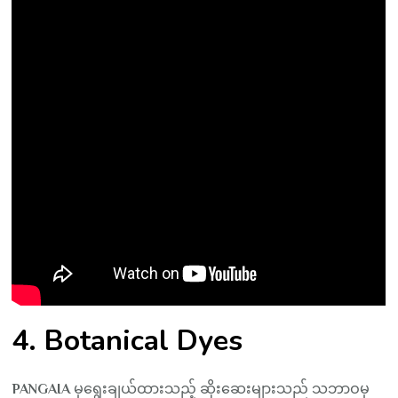
4. Botanical Dyes
PANGAIA
မှရွေးချယ်ထားသည့် ဆိုးဆေးများသည် သဘာဝမှ