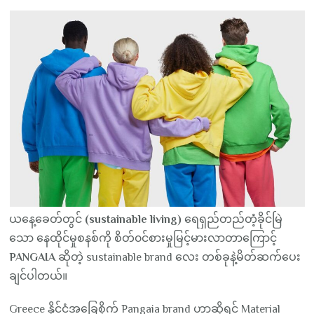
ယနေ့ခေတ်တွင်
(sustainable living)
ရေရှည်တည်တံ့ခိုင်မြဲ
သော နေထိုင်မှုစနစ်ကို စိတ်၀င်စားမှုမြင့်မားလာတာကြောင့်
PANGAIA
ဆိုတဲ့ sustainable brand လေး တစ်ခုနဲ့မိတ်ဆက်ပေး
ချင်ပါတယ်။
Greece နိုင်ငံအခြေစိုက် Pangaia brand ဟာဆိုရင် Material