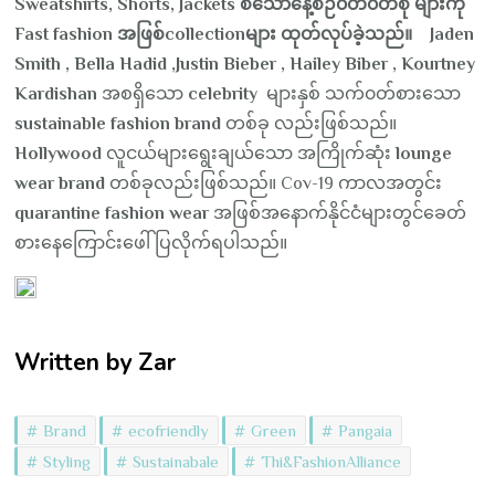
Sweatshirts, Shorts, Jackets စသောနေ့စဉ်၀တ်၀တ်စုံ များကို
Fast fashion အဖြစ်collectionများ ထုတ်လုပ်ခဲ့သည်။ Jaden
Smith , Bella Hadid ,Justin Bieber , Hailey Biber , Kourtney
Kardishan
အစရှိသော
celebrity
များနှစ် သက်၀တ်စားသော
sustainable fashion brand
တစ်ခု လည်းဖြစ်သည်။
Hollywood
လူငယ်များရွေးချယ်သော အကြိုက်ဆုံး
lounge
wear brand
တစ်ခုလည်းဖြစ်သည်။ Cov-19 ကာလအတွင်း
quarantine fashion wear
အဖြစ်အနောက်နိုင်ငံများတွင်ခေတ်
စားနေကြောင်းဖေါ်ပြလိုက်ရပါသည်။
Written by Zar
Brand
ecofriendly
Green
Pangaia
Styling
Sustainabale
Thi&FashionAlliance