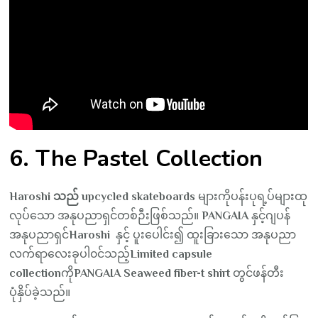
6. The Pastel Collection
Haroshi သည် upcycled skateboards
များကိုပန်းပုရ့ပ်များထု
လုပ်သော အနုပညာရှင်တစ်ဉီးဖြစ်သည်။
PANGAIA
နှင့်ဂျပန်
အနုပညာရှင်
Haroshi
နှင့် ပူးပေါင်း၍ ထူးခြားသော အနုပညာ
လက်ရာလေးခုပါ၀င်သည့်
Limited capsule
collection
ကို
PANGAIA Seaweed fiber-t shirt
တွင်ဖန်တီး
ပုံနှိပ်ခဲ့သည်။