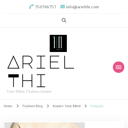
350766757
info@arielthi.com
Ariel
Thi
Your Milan Fashion Insider
Home
Fashion Blog
Inspire Your Mind
Pangaia