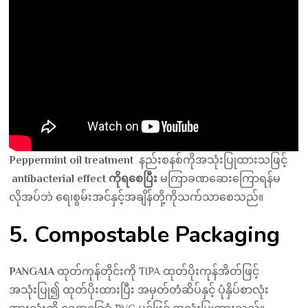
Peppermint oil treatment
နည်းစနစ်ကိုအသုံးပြုထားသဖြင့်
antibacterial effect ကိုရစေပြီး
မကြာခဏဆေးကြောရန်မ
လိုအပ်ဘဲ ရေ၊စွမ်းအင်နှင့်အချိန်တို့ကိုသက်သာစေသည်။
5. Compostable Packaging
PANGAIA
ထုတ်ကုန်တိုင်းကို TIPA ထုတ်ပိုးကုန်အိတ်ဖြင့်
အသုံးပြု၍ ထုတ်ပိုးထားပြီး အမှတ်တံဆိပ်နှင့် ပုံနှိပ်စာလုံး