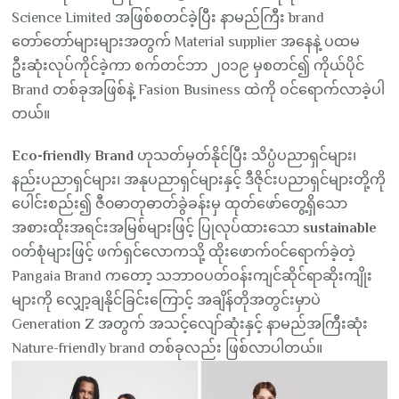
Science Limited အဖြစ်စတင်ခဲ့ပြီး နာမည်ကြီး brand
တော်တော်များများအတွက် Material supplier အနေနဲ့ ပထမ
ဦးဆုံးလုပ်ကိုင်ခဲ့ကာ စက်တင်ဘာ ၂၀၁၉ မှစတင်၍ ကိုယ်ပိုင်
Brand တစ်ခုအဖြစ်နဲ့ Fasion Business ထဲကို ဝင်ရောက်လာခဲ့ပါ
တယ်။
Eco-friendly Brand
ဟုသတ်မှတ်နိုင်ပြီး သိပ္ပံပညာရှင်များ၊
နည်းပညာရှင်များ၊ အနုပညာရှင်များနှင့် ဒီဇိုင်းပညာရှင်များတို့ကို
ပေါင်းစည်း၍ ဇီ၀ဓာတုဓာတ်ခွဲခန်းမှ ထုတ်ဖော်တွေ့ရှိသော
အစားထိုးအရင်းအမြစ်များဖြင့် ပြုလုပ်ထားသော
sustainable
၀တ်စုံများဖြင့် ဖက်ရှင်လောကသို့ ထိုးဖောက်၀င်ရောက်ခဲ့တဲ့
Pangaia Brand ကတော့ သဘာဝပတ်ဝန်းကျင်ဆိုင်ရာဆိုးကျိုး
များကို လျှော့ချနိုင်ခြင်းကြောင့် အချိန်တိုအတွင်းမှာပဲ
Generation Z အတွက် အသင့်လျော်ဆုံးနှင့် နာမည်အကြီးဆုံး
Nature-friendly brand တစ်ခုလည်း ဖြစ်လာပါတယ်။