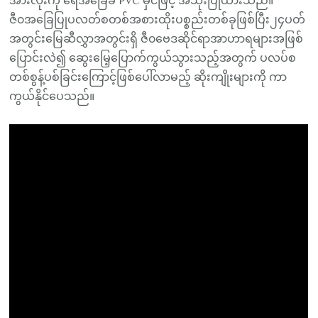
အားလုံးကို ရေအခြေခံ PVC မှင်ဖြင့် အသုံးပြုထားသည်။
ဇီ၀အခြေပြုပလတ်စတစ်အစားထိုးပစ္စည်းတစ်ခုဖြစ်ပြီး၂၄ပတ်
အတွင်းမြေဆီလွှာအတွင်းရှိ ဇီ၀ဗေဒဆိုင်ရာအာဟာရများအဖြစ်
ပြောင်းလဲ၍ ဆွေးမြေ့ပြောက်ကွယ်သွားသည့်အတွက် ပလပ်စ
တစ်စွန့်ပစ်ခြင်းကြောင့်ဖြစ်ပေါ်လာမည့် ဆိုးကျိုးများကို ကာ
ကွယ်နိုင်ပေသည်။