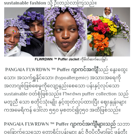
sustainable fashion
သို့ ဉီးတည်လာကြသည်။
PANGAIA FLWRDWN ™ Puffer ဂျာကင်အင်္ကျီ
သည် နွေးထွေး
သော၊ အသက်ရှူနိုင်သော၊ (hypoallergenic) အသားအရေကို
အလာဂျစ်ဖြစ်စေမှုကိုလျော့နည်းစေသော ပန်းနှင့်လုပ်သော
sustainable ဝတ်စုံဖြစ်သည်။ Flwrdwn puffer collection သည်
မတူညီ သော စတိုင်သုံးမျိုး နှင့်ထုတ်လုပ်ထားပြီး ဈေးနှုန်းများ
ကအမေရိကန် ဒေါ်လာ ၅၅၀ မှစတင်၍၇၅၀ အထိဖြစ်သည်။
PANGAIA FLWRDWN ™ Puffer ဂျာကင်အင်္ကျီများသည်
သဘာ
ဝခြောက်သွေ့သော တောရိုင်းပန်းများ နှင့် ဇီ၀ပိုလီမာဖြင့် ဖန်တီး