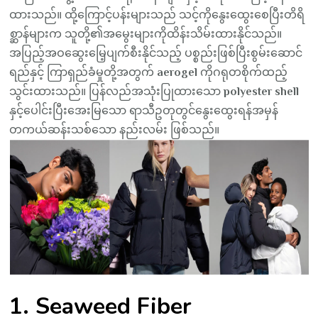
ထားသည်။ ထို့ကြောင့်ပန်းများသည် သင့်ကိုနွေးထွေးစေပြီးတိရိ
စ္ဆာန်များက သူတို့၏အမွေးများကိုထိန်းသိမ်းထားနိုင်သည်။
အပြည့်အဝဆွေးမြေ့ပျက်စီးနိုင်သည့် ပစ္စည်းဖြစ်ပြီးစွမ်းဆောင်
ရည်နှင့် ကြာရှည်ခံမှုတို့အတွက်
aerogel
ကိုဂရုတစိုက်ထည့်
သွင်းထားသည်။ ပြန်လည်အသုံးပြုထားသော
polyester shell
နှင့်ပေါင်းပြီးအေးမြသော ရာသီဥတုတွင်နွေးထွေးရန်အမှန်
တကယ်ဆန်းသစ်သော နည်းလမ်း ဖြစ်သည်။
1. Seaweed Fiber