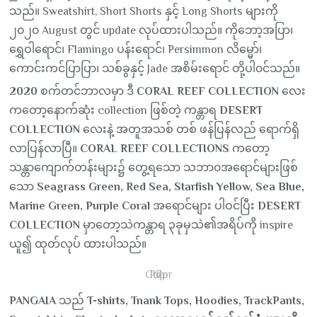
သည်။ Sweatshirt, Short Shorts နှင့် Long Shorts များကို
၂၀၂၀ August တွင် update လုပ်ထားပါသည်။ ကိုဘော့အပြာ၊
ရွှေဝါရောင်၊ Flamingo ပန်းရောင်၊ Persimmon လိမ္မော်၊
ကောင်းကင်ပြာပြာ၊ သစ်ခွနှင့် Jade အစိမ်းရောင် တို့ပါ၀င်သည်။
2020
စက်တင်ဘာလမှာ ဒီ
CORAL REEF COLLECTION
လေး
ကတော့နောက်ဆုံး collection ဖြစ်တဲ့ ကန္တာရ
DESERT
COLLECTION
လေးနဲ့ အတူအသစ် တစ် ဖန်ပြန်လည် ရောက်ရှိ
လာပြန်လာပြီ။
CORAL REEF COLLECTIONS
ကတော့
သန္တာကျောက်တန်းများ၌ တွေ့ရသော သဘာ၀အရောင်များဖြစ်
သော
Seagrass Green, Red Sea, Starfish Yellow, Sea Blue,
Marine Green, Purple Coral
အရောင်များ ပါဝင်ပြီး
DESERT
COLLECTION
မှာတော့သဲကန္တာရ ၃ခုမှသဲ၏အရိပ်ကို inspire
ယူ၍ ထုတ်လုပ် ထားပါသည်။
7 Color Pop up
PANGAIA
သည်
T-shirts, Tnank Tops, Hoodies, TrackPants,