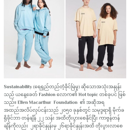
Sustainability
(ရေရှည်တည်တံ့ခိုင်မြဲမှု) ဆိုသောအသုံးအနှုန်း
သည် ယနေ့ခေတ်
Fashion
လောက၏
Hot topic
တစ်ခုပင် ဖြစ်
သည်။
Ellen Macarthur Foundation
၏ အဆိုအရ
အထည်အလိပ်လုပ်ငန်းသည် ၂၀၅၀ ခုနှစ်တွင် သမုဒ္ဒရာရှိ မိုက်ခ
ရိုဖိုင်ဘာ တန်ချိန် ၂၂ သန်း အထိတိုးပွားစေနိုင်ပြီး ကာဗွန်တန်
ချိန်ကိုလည်း ၂ရာခိုင်နှုန်းမှ ၂၆ရာခိုင်နှုန်းအထိ တိုးပွားလာစေ