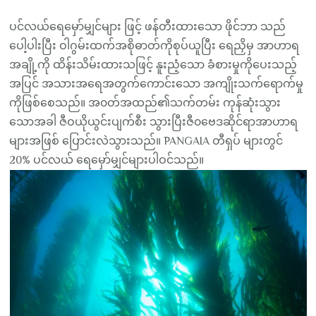
ပင်လယ်ရေမှော်မျှင်များ ဖြင့် ဖန်တီးထားသော ဖိုင်ဘာ သည်
ပေါ့ပါးပြီး ဝါဂွမ်းထက်အစိုဓာတ်ကိုစုပ်ယူပြီး ရေညှိမှ အာဟာရ
အချို့ကို ထိန်းသိမ်းထားသဖြင့် နူးညံ့သော ခံစားမှုကိုပေးသည့်
အပြင် အသားအရေအတွက်ကောင်းသော အကျိုးသက်ရောက်မှု
ကိုဖြစ်စေသည်။ အ၀တ်အထည်၏သက်တမ်း ကုန်ဆုံးသွား
သောအခါ ဇီဝယိုယွင်းပျက်စီး သွားပြီးဇီ၀ဗေဒဆိုင်ရာအာဟာရ
များအဖြစ် ပြောင်းလဲသွားသည်။ PANGAIA တီရှပ် များတွင်
20% ပင်လယ် ရေမှော်မျှင်များပါဝင်သည်။