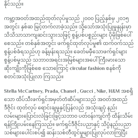
နိုင်သည်။
ကမ္ဘာ့အ၀တ်အထည်ထုတ်လုပ်မှုသည် ၂၀၀၀ ပြည့်နှစ်မှ ၂၀၁၅
အတွင်း နှစ်ဆ မြင့်တက်လာခဲ့သည်။ သို့သော်အသုံးပြုမှုနှုန်းမှာ
သိသိသာသာကျဆင်းသွားသဖြင့် စွန့်ပစ်ပစ္စည်းများ ပိုမိုဖြစ်ပေါ်
စေသည်။ တစ်နှစ်အတွင်း ဖက်ရှင်ထုတ်လုပ်မှု၏ ထက်၀က်သည်
စွန့်ပစ်ခံရသည်ဟု ခန့်မှန်းရသည်။ ခေတ်မမှီသောဖက်ရှင်များ
စွန့်ပစ်မှုသည် သဘာ၀အရင်းအမြစ်များအပေါ် ကြီးမားသော
ဆိုးကျိုးကိုဖြစ်စေ သောကြောင့်
circular fashion
စနစ်ကို
စတင်အသုံးပြုလာ ကြသည်။
Stella McCartney, Prada, Chanel , Gucci , Nike, H&M
အစရှိ
သော ထိပ်သီးဖက်ရှင်အမှတ်တံဆိပ်များသည် အ၀တ်အထည်
ဒီဇိုင်း ထုတ်လုပ် ရောင်းချမှုနှင့်ပြန်လည် အသုံးချပုံ နည်း
လမ်းများပြောင်းလဲခြင်းဖြင့်သဘာ၀ ပတ်၀န်းကျင်ကို ထိန်းသိမ်း
ရန်ကြိုးပမ်းနေကြသည်။ ဖက်ရှင်ဒီဇိုင်းပညာနှင့် သိပ္ပံနည်းပညာ
သစ်များပေါင်းစပ်၍ ဆန်းသစ်တီထွင်မှုများပြုလုပ်လာကြပြီး