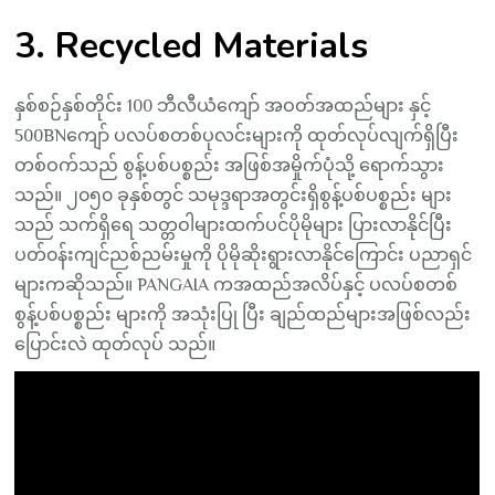
3. Recycled Materials
နှစ်စဉ်နှစ်တိုင်း 100 ဘီလီယံကျော် အဝတ်အထည်များ နှင့်
500BNကျော် ပလပ်စတစ်ပုလင်းများကို ထုတ်လုပ်လျက်ရှိပြီး
တစ်ဝက်သည် စွန့်ပစ်ပစ္စည်း အဖြစ်အမှိုက်ပုံသို့ ရောက်သွား
သည်။ ၂၀၅၀ ခုနှစ်တွင် သမုဒ္ဒရာအတွင်းရှိစွန့်ပစ်ပစ္စည်း များ
သည် သက်ရှိရေ သတ္တဝါများထက်ပင်ပိုမိုများ ပြားလာနိုင်ပြီး
ပတ်၀န်းကျင်ညစ်ညမ်းမှုကို ပိုမိုဆိုးရွားလာနိုင်ကြောင်း ပညာရှင်
များကဆိုသည်။ PANGAIA ကအထည်အလိပ်နှင့် ပလပ်စတစ်
စွန့်ပစ်ပစ္စည်း များကို အသုံးပြု ပြီး ချည်ထည်များအဖြစ်လည်း
ပြောင်းလဲ ထုတ်လုပ် သည်။