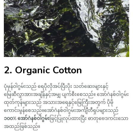
2. Organic Cotton
ပုံမှန်ဝါဂွမ်းသည် ရေပိုလိုအပ်ပြီးပိုး သတ်ဆေးများနှင့်
မြေဆီလွှာအားအချိန်နှင့်အမျှ ပျက်စီးစေသည်။ အော်ဂဲနစ်ဝါဂွမ်း
ထုတ်ကုန်များသည် အသားအရေနှင့်မြေကြီးအတွက် ပိုမို
ကောင်းမွန်စေသည်။အော်ဂဲနစ်ဝါဂွမ်းအင်္ကျီတီရှပ်များသည်
၁၀၀% အော်ဂဲနစ်ဝါဂွမ်း
ဖြင့်ပြုလုပ်ထားပြီး ဓာတုဗေဒကင်းသော
အထည်ဖြစ်သည်။