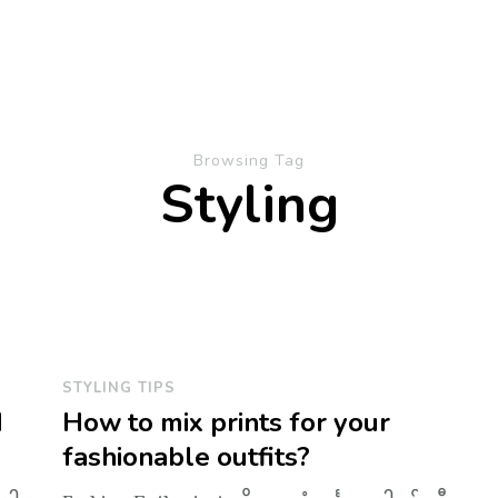
Browsing Tag
Styling
STYLING TIPS
d
How to mix prints for your
fashionable outfits?