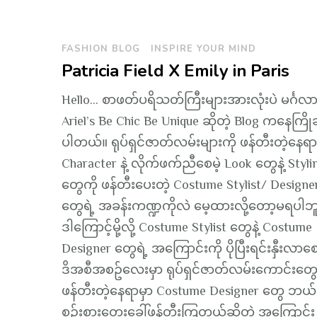
FASHION BLOG
INSPIRE YOUR MIND
Patricia Field X Emily in Paris
Hello… စာဖတ်ပရိသတ်ကြီးများအားလုံးပဲ မင်္ဂလ
Ariel’s Be Chic Be Unique ဆိုတဲ့ Blog ကနေကြိုဆ
ပါတယ်။ ရုပ်ရှင်ဇာတ်လမ်းများကို ဖန်တီးတဲ့နေရာ
Character နဲ့ လိုက်ဖက်ညီစေမဲ့ Look တွေနဲ့ Styli
တွေကို ဖန်တီးပေးတဲ့ Costume Stylist/ Designe
တွေရဲ့ အခန်းကဏ္ဍကိုလဲ မေ့ထားလို့တော့မရပါဘူ
ဒါကြောင့်မို့လို့ Costume Stylist တွေနဲ့ Costume
Designer တွေရဲ့ အကြောင်းကို ပိုပြီးရင်းနှီးလာစေဖ
ဒိအစီအစဥ်လေးမှာ ရုပ်ရှင်ဇာတ်လမ်းကောင်းတွ
ဖန်တီးတဲ့နေရာမှာ Costume Designer တွေ ဘယ်
စဥ်းစားတွေးခေါ်ဖန်တီးကြတယ်ဆိုတဲ့ အကြောင်း