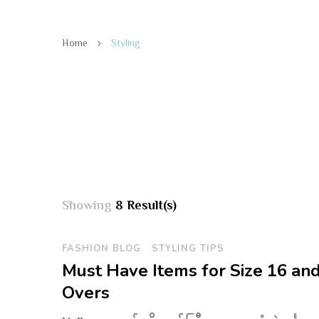
Home
Styling
Showing
8 Result(s)
FASHION BLOG
STYLING TIPS
Must Have Items for Size 16 an
Overs