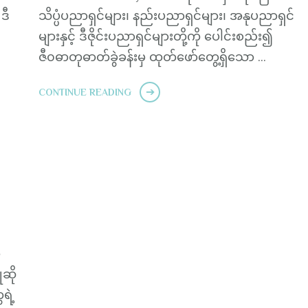
ဒီ
သိပ္ပံပညာရှင်များ၊ နည်းပညာရှင်များ၊ အနုပညာရှင်
များနှင့် ဒီဇိုင်းပညာရှင်များတို့ကို ပေါင်းစည်း၍
ဇီ၀ဓာတုဓာတ်ခွဲခန်းမှ ထုတ်ဖော်တွေ့ရှိသော …
CONTINUE READING
ာ
ဆို
ရဲ့