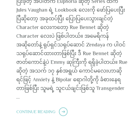
ပြီးခဲ့တဲ့ အပါတ်က Euphoria ဆိုတဲ့ Series ထဲက
Jules Vaughan ရဲ့ Lookbook လေးကို ဖော်ပြပေးပြီး
ပြီဆိုတော့ အခုထပ်ပြီး ပြောပြပေးသွားချင်တဲ့
Character လေးကတော့ Rue Bennet ဆိုတဲ့
Character လေးပဲ ဖြစ်ပါတယ်။ အမေရိကန်
အဆိုတော်နဲ့ ရုပ်ရှင်သရုပ်ဆောင် Zendaya က ပါဝင်
သရုပ်ဆောင်ထားတာဖြစ်ပြီး ဒီ Rue Bennet ဆိုတဲ့
ဇာတ်ကောင်နဲ့ပဲ Emmy ဆုကြီးကို ရရှိခဲ့ပါတယ်။ Rue
ဆိုတဲ့ အသက် ၁၇ နှစ်အရွယ် ကောင်မလေးဟာဆို
ရင်ဖြင့် Anxiety နဲ့ Bipolar ရောဂါတို့ကို ခံစားနေရ
တာဖြစ်ပြီး သူမရဲ့ သူငယ်ချင်းဖြစ်သူ Transgender
…
CONTINUE READING