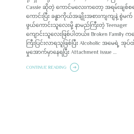
Cassie ဆိုတဲ့ ကောင်မလေးကတော့ အရမ်းချစ်စ
ကောင်းပြီး ခန္ဓာကိုယ်အချိုးအစားကျကျနဲ့ စွဲမက်
ဖွယ်ကောင်းသူလေးမို့ နာမည်ကြီးတဲ့ Teenager
ကျောင်းသူလေးဖြစ်ပါတယ်။ Broken Family က
ကြီးပြင်းလာရသူဖြစ်ပြီး Alcoholic အမေရဲ့ အုပ်ထ
မှုအောက်မှာနေရပြီး Attachment issue …
CONTINUE READING