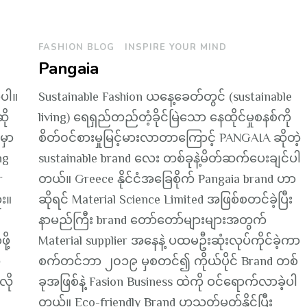
FASHION BLOG
INSPIRE YOUR MIND
Pangaia
ာပါ။
Sustainable Fashion ယနေ့ခေတ်တွင် (sustainable
ို
living) ရေရှည်တည်တံ့ခိုင်မြဲသော နေထိုင်မှုစနစ်ကို
မှာ
စိတ်၀င်စားမှုမြင့်မားလာတာကြောင့် PANGAIA ဆိုတဲ့
ng
sustainable brand လေး တစ်ခုနဲ့မိတ်ဆက်ပေးချင်ပါ
r
တယ်။ Greece နိုင်ငံအခြေစိုက် Pangaia brand ဟာ
း။
ဆိုရင် Material Science Limited အဖြစ်စတင်ခဲ့ပြီး
နာမည်ကြီး brand တော်တော်များများအတွက်
ို့
Material supplier အနေနဲ့ ပထမဦးဆုံးလုပ်ကိုင်ခဲ့ကာ
ေ
စက်တင်ဘာ ၂၀၁၉ မှစတင်၍ ကိုယ်ပိုင် Brand တစ်
လို
ခုအဖြစ်နဲ့ Fasion Business ထဲကို ဝင်ရောက်လာခဲ့ပါ
တယ်။ Eco-friendly Brand ဟုသတ်မှတ်နိုင်ပြီး