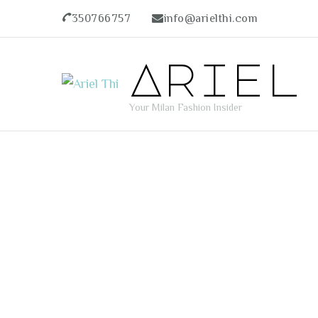
350766757
info@arielthi.com
Ariel
Your Milan Fashion Insider