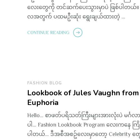
လေးတွေကို တင်ဆက်ပေးသွားမှာပဲ ဖြစ်ပါတယ်။ 
လအတွက် ပထမဦးဆုံး ရွေးချယ်ထားတဲ့ …
CONTINUE READING
FASHION BLOG
Lookbook of Jules Vaughn from
Euphoria
Hello… စာဖတ်ပရိသတ်ကြီးများအားလုံးပဲ မင်္ဂလ
ပါ… Fashion Lookbook Program လေးကနေ ကြို
ပါတယ်… ဒီအစီအစဥ်လေးမှာတော့ Celebrity တွေ