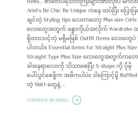
Hello… စာဖတ်ပရိသတ်ကြီးများအားလုံးပဲ မင်္ဂလ
Ariel’s Be Chic Be Unique ကနေ ထပ်ပြီး ပြောပြ
ချင်တဲ့ Styling tips လေးကတော့ Plus size Girls
လေးတွေအတွက် ခန္ဓာကိုယ်အလိုက် Wardrobe ထဲ
ရှိထားသင့်တဲ့ မရှိမဖြစ် Outfit Items လေးတွေပဲ 
ပါတယ်။ Essential items for Straight Plus Size
Straight Type Plus Size လေးတွေအတွက်ကတော
ခါးနေရာလေးကို သိသာစေပြီး S-shape ကို ပိုမို
ပေါ်လွင်စေဖို့က အဓိကပါပဲ။ ဒါကြောင့်မို့ Ruffled
တဲ့ Shirt တွေနဲ့ …
CONTINUE READING