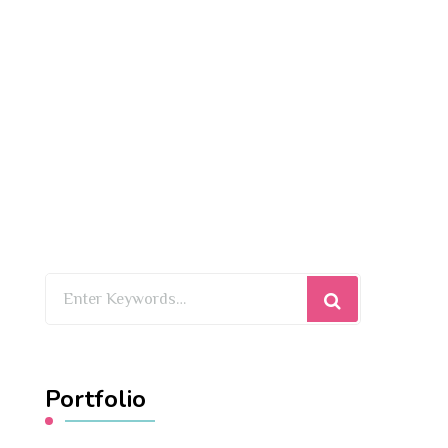
Looking
for
Something?
Portfolio