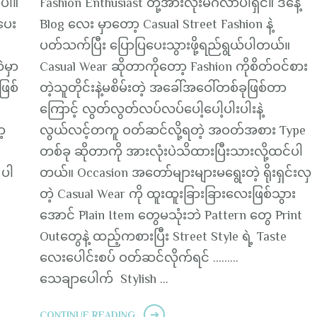
ာပါ။
Fashion Enthusiast တို့အားလုံးမင်္ဂလာပါရှင်။ ဒီနေ့
ပေး
Blog လေး မှာတော့ Casual Street Fashion နဲ့
ပတ်သက်ပြီး ပြောပြပေးသွားဖို့ရည်ရွယ်ပါတယ်။
မှာ
Casual Wear ဆိုတာကိုတော့ Fashion ကိုစိတ်ဝင်စား
ဖြစ်
တဲ့သူတိုင်းနဲ့မစိမ်းတဲ့ အခေါ်အဝေါ်တစ်ခုဖြစ်တာ
ကြောင့် လွတ်လွတ်လပ်လပ်ပေါ့ပေါ့ပါးပါးနဲ့
့
လွယ်လင့်တကူ ဝတ်ဆင်လို့ရတဲ့ အဝတ်အစား Type
တစ်ခု ဆိုတာကို အားလုံးပဲသိထားပြီးသားလို့ထင်ပါ
 ပါ
တယ်။ Occasion အတော်များများမရွေးတဲ့ ရိုးရှင်းလှ
တဲ့ Casual Wear ကို ထူးထူးခြားခြားလေးဖြစ်သွား
အောင် Plain Item တွေမသုံးဘဲ Pattern တွေ Print
Outတွေနဲ့ ထည့်ကစားပြီး Street Style ရဲ့ Taste
လေးပေါင်းစပ် ဝတ်ဆင်လိုက်ရင် ………
သေချာပေါက် Stylish …
CONTINUE READING