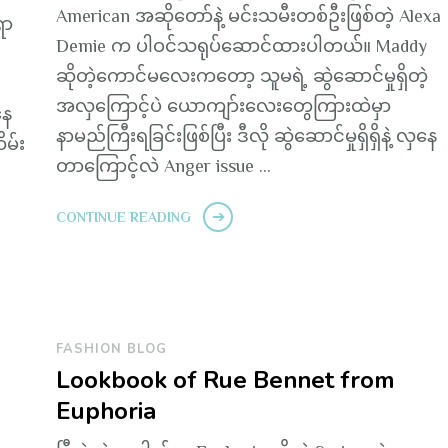
American အဆိုတော်နဲ့ မင်းသမီးတစ်ဦးဖြစ်တဲ့ Alexa
ရာ
Demie က ပါဝင်သရုပ်ဆောင်ထားပါတယ်။ Maddy
ဆိုတဲ့ကောင်မလေးကတော့ သူမရဲ့ ဆွဲဆောင်မှုရှိတဲ့
အလှကြောင့်ပဲ ယောကျာ်းလေးတွေကြားထဲမှာ
နေ
နာမည်ကြီးရခြင်းဖြစ်ပြီး ဒီလို ဆွဲဆောင်မှုရှိရှိနဲ့ လှနေ
ိမ်း
တာကြောင့်လဲ Anger issue …
CONTINUE READING
FASHION BLOG
Lookbook of Rue Bennet from
Euphoria