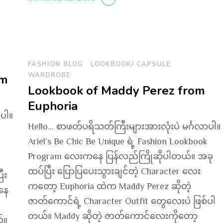
FASHION BLOG
LOOKBOOK/ CAPSULE
WARDROBE
om
Lookbook of Maddy Perez from
Euphoria
ာပါ။
Hello… စာဖတ်ပရိသတ်ကြီးများအားလုံးပဲ မင်္ဂလာပါ။
Ariel’s Be Chic Be Unique ရဲ့ Fashion Lookbook
Program လေးကနေ ပြန်လည်ကြိုဆိုပါတယ်။ အခု
ထပ်ပြီး ပြောပြပေးသွားချင်တဲ့ Character လေး
ီး
ကတော့ Euphoria ထဲက Maddy Perez ဆိုတဲ့
နေ
ဇာတ်ကောင်ရဲ့ Character Outfit တွေလေးပဲ ဖြစ်ပါ
တယ်။ Maddy ဆိုတဲ့ ဇာတ်ကောင်လေးကိုတော့
်။