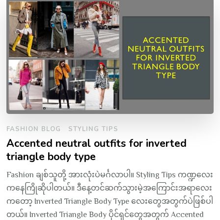
FASHION BLOG
STYLING TIPS
Accented neutral outfits for inverted
triangle body type
Fashion ချစ်သူတို့ အားလုံးပဲမင်္ဂလာပါ။ Styling Tips ကဏ္ဍလေး
ကနေကြိုဆိုပါတယ်။ ဒီနေ့တင်ဆက်သွားမဲ့အကြောင်းအရာလေး
ကတော့ Inverted Triangle Body Type လေးတွေအတွက်ပဲဖြစ်ပါ
တယ်။ Inverted Triangle Body ပိုင်ရှင်တွေအတွက် Accented