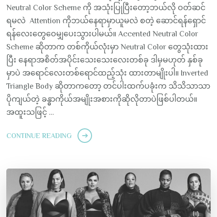
Neutral Color Scheme ကို အသုံးပြုပြီးတော့ဘယ်လို ဝတ်ဆင်
ရမလဲ Attention ကိုဘယ်နေရာမှာယူမလဲ စတဲ့ ဆောင်ရန်ရှောင်
ရန်လေးတွေဝေမျှပေးသွားပါမယ်။ Accented Neutral Color
Scheme ဆိုတာက တစ်ကိုယ်လုံးမှာ Neutral Color တွေသုံးထား
ပြီး နေရာအစိတ်အပိုင်းသေးသေးလေးတစ်ခု ဒါမှမဟုတ် နှစ်ခု
မှာပဲ အရောင်လေးတစ်ရောင်ထည့်သုံး ထားတာမျိုးပါ။ Inverted
Triangle Body ဆိုတာကတော့ တင်ပါးထက်ပခုံးက သိသိသာသာ
ပိုကျယ်တဲ့ ခန္ဓာကိုယ်အမျိုးအစားကိုဆိုလိုတာပဲဖြစ်ပါတယ်။
အထူးသဖြင့် …
CONTINUE READING