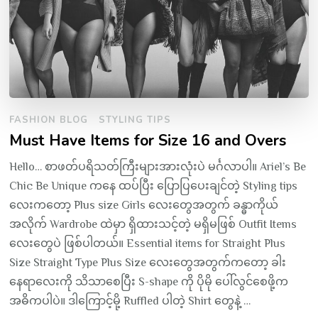
FASHION BLOG
STYLING TIPS
Must Have Items for Size 16 and Overs
Hello… စာဖတ်ပရိသတ်ကြီးများအားလုံးပဲ မင်္ဂလာပါ။ Ariel’s Be
Chic Be Unique ကနေ ထပ်ပြီး ပြောပြပေးချင်တဲ့ Styling tips
လေးကတော့ Plus size Girls လေးတွေအတွက် ခန္ဓာကိုယ်
အလိုက် Wardrobe ထဲမှာ ရှိထားသင့်တဲ့ မရှိမဖြစ် Outfit Items
လေးတွေပဲ ဖြစ်ပါတယ်။ Essential items for Straight Plus
Size Straight Type Plus Size လေးတွေအတွက်ကတော့ ခါး
နေရာလေးကို သိသာစေပြီး S-shape ကို ပိုမို ပေါ်လွင်စေဖို့က
အဓိကပါပဲ။ ဒါကြောင့်မို့ Ruffled ပါတဲ့ Shirt တွေနဲ့ …