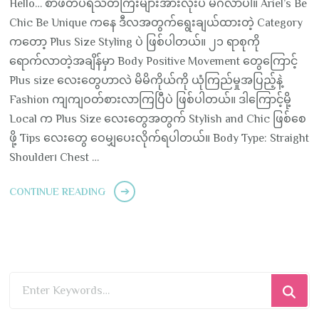
Hello… စာဖတ်ပရိသတ်ကြီးများအားလုံးပဲ မင်္ဂလာပါ။ Ariel’s Be
Chic Be Unique ကနေ ဒီလအတွက်ရွေးချယ်ထားတဲ့ Category
ကတော့ Plus Size Styling ပဲ ဖြစ်ပါတယ်။ ၂၁ ရာစုကို
ရောက်လာတဲ့အချိန်မှာ Body Positive Movement တွေကြောင့်
Plus size လေးတွေဟာလဲ မိမိကိုယ်ကို ယုံကြည်မှုအပြည့်နဲ့
Fashion ကျကျဝတ်စားလာကြပြီပဲ ဖြစ်ပါတယ်။ ဒါကြောင့်မို့
Local က Plus Size လေးတွေအတွက် Stylish and Chic ဖြစ်စေ
ဖို့ Tips လေးတွေ ဝေမျှပေးလိုက်ရပါတယ်။ Body Type: Straight
Shoulder၊ Chest …
CONTINUE READING
Looking
for