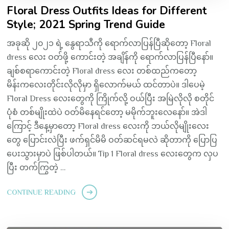
Floral Dress Outfits Ideas for Different
Style; 2021 Spring Trend Guide
အခုဆို ၂၀၂၁ ရဲ့ နွေရာသီကို ရောက်လာပြန်ပြီဆိုတော့ Floral
dress လေး ဝတ်ဖို့ ကောင်းတဲ့ အချိန်ကို ရောက်လာပြန်ပြီနော်။
ချစ်စရာကောင်းတဲ့ Floral dress လေး တစ်ထည်ကတော့
မိန်းကလေးတိုင်းလိုလိုမှာ ရှိလောက်မယ် ထင်တာပဲ။ ဒါပေမဲ့
Floral Dress လေးတွေကို ကြိုက်လို့ ဝယ်ပြီး အမြဲလိုလို စတိုင်
ပုံစံ တစ်မျိုးထဲပဲ ဝတ်မိနေရင်တော့ မမိုက်ဘူးလေနော်။ အဲဒါ
ကြောင့် ဒီနေ့မှာတော့ Floral dress လေးကို ဘယ်လိုမျိုးလေး
တွေ ပြောင်းလဲပြီး ဖက်ရှင်မိမိ ဝတ်ဆင်ရမလဲ ဆိုတာကို ပြောပြ
ပေးသွားမှာပဲ ဖြစ်ပါတယ်။ Tip 1 Floral dress လေးတွေက လှပ
ပြီး တက်ကြွတဲ့ …
CONTINUE READING