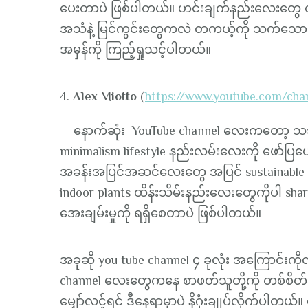
ပေးတာပဲ ဖြစ်ပါတယ်။ ဟင်းချက်နည်းလေးတွေ တစ်ဆ
အသံနဲ့ မြင်ကွင်းတွေကလဲ တကယ့်ကို သက်သောင့
အမှန်ကို ကြည့်ရှုသင့်ပါတယ်။
4.
Alex Miotto
(
https://www.youtube.com/ch
နောက်ဆုံး YouTube channel လေးကတော့ သဘာဝ 
minimalism lifestyle နည်းလမ်းလေးကို ဖော်ပြပေ
အခန်းအပြင်အဆင်လေးတွေ အပြင် sustainable 
indoor plants ထိန်းသိမ်းနည်းလေးတွေကိုပါ sharin
အေးချမ်းမှုကို ရရှိစေတာပဲ ဖြစ်ပါတယ်။
အခုဆို you tube channel ၄ ခုလုံး အကြောင်းကိုလ
channel လေးတွေကနေ စာဖတ်သူတို့ကို တစ်စိတ်တစ်
မျှော်လင့်ရင် ဒီနေရာမှာပဲ နိဂုံးချုပ်လိုက်ပ