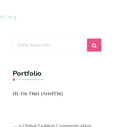
EL (4) ခု
Looking
for
Something?
Portfolio
Hi, I’m Thiri (ArielThi)
— a Global Fashion Communication