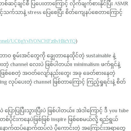
င့်ချင်စီ ပြပေးတာကြောင့် လိုက်ချက်စားနိုင်ပြီး ASMR
်သက်သာနဲ့ stress ပြေစေပြီး စိတ်ကျေနပ်စေတာကြောင့်
annel/UC6gYvlYONCHFzilvHlicYfQ
)
စွမ်းအင်တွေကို ချွေတာနေထိုင်တဲ့ sustainable နဲ့
းတဲ့ channel လေးပဲ ဖြစ်ပါတယ်။ minimalism ဖက်ရှင်နဲ့
ဖြစ်စေတဲ့ အဝတ်လျော်နည်းတွေ၊ အခု ခေတ်စားနေတဲ့
g လုပ်ပေးတဲ့ channel ဖြစ်တာကြောင့် ကြည့်ရှုရင်းနဲ့ စိတ်
ဲ ပြောပြပြီးသွားပြီးပဲ ဖြစ်ပါတယ်။ အဲဒါကြောင့် ဒီ you tube
ပိုင်းကနေပဲဖြစ်ဖြစ် inspire ဖြစ်စေမယ်လို့ ရည်ရွယ်
ါတယ်။ နောက်ထပ်နောက်ထပ်လဲ ပိုကောင်းတဲ့ အကြောင်းအရာတွေ