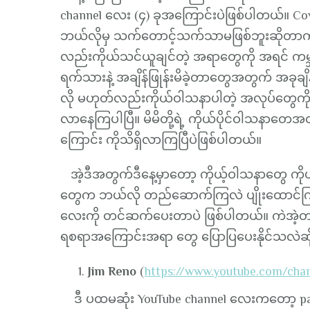
channel လေး (၄) ခုအကြောင်းပဲဖြစ်ပါတယ်။ Cov
ဘယ်လိုမှ သက်တောင့်သက်သာမဖြစ်ဘူးဆိုတာကို 
လည်းကိုယ်သင်ယူချင်တဲ့ အရာတွေကို အရင် ကမ္ဘ
ရက်သားနဲ့ အချိန်ဖြုန်းမိခဲ့တာတွေအတွက် အခုချ
လို မဟုတ်လည်းကိုယ်ဝါသနာပါတဲ့ အလုပ်တွေကို လေ
လာနေကြပါပြီ။ မိမိတို့ရဲ့ ကိုယ်ပိုင်ဝါသန
ကြောင်း ကိုသိရှိလာကြပြီပဲဖြစ်ပါတယ်။
အဲ့ဒီအတွက်ဒီနေ့မှာတော့ ကိုယ့်ဝါသနာတွေ ကိုယ်န
တွေက ဘယ်လို တည်ဆောက်ကြလဲ ပျိုးထောင်ကြ
လေးကို တင်ဆက်ပေးတာပဲ ဖြစ်ပါတယ်။ ကဲအဲ့တာ
ရစရာအကြောင်းအရာ တွေ ပြောပြပေးနိုင်သလဲဆိ
Jim Reno
(
https://www.youtube.com/ch
ဒီ ပထမဆုံး YouTube channel လေးကတော့ pain