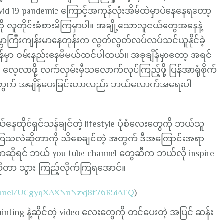
ပျောက်
id 19 pandemic ကြောင့်အကုန်လုံးအိမ်ထဲမှာပဲနေနေရတော့
အပန်းဖြေ
လူတိုင်းခံစားမိကြမှာပါ။ အချို့သောလူငယ်တွေအနေနဲ့
ရင်း
ာကြီးကျန်းမာနေတုန်းက လွတ်လွတ်လပ်လပ်သင်ယူနိုင်ခဲ့
ကြည့်ရှု
ိန်မှာ ဝမ်းနည်းနေမိမယ်ထင်ပါတယ်။ အခုချိန်မှာတော့ အရင်
သင့်
့လာဖို့ လက်လှမ်းမှီသလောက်လုပ်ကြည့်ဖို့ ပြန်အာရုံစိုက်
တဲ့
ာတေအတွက် အချိန်ပေးခြင်းဟာလည်း ဘယ်လောက်အရေးပါ
LIFESTYLE
YOUTUBE
CHANNEL
ေထိုင်ရှင်သန်ချင်တဲ့ lifestyle ပုံစံလေးတွေကို ဘယ်သူ
(4)
သလဲဆိုတာကို သိစေချင်တဲ့ အတွက် ဒီအကြောင်းအရာ
ခု
ဆိုရင် ဘယ် you tube channel တွေဆီက ဘယ်လို inspire
ုတာ သွား ကြည့်လိုက်ကြရအောင်။
annel/UCgyqXAXNnNzxj8f76R5iAFQ
)
ting နဲ့ဆိုင်တဲ့ video လေးတွေကို တင်ပေးတဲ့ အပြင် ဆန်း