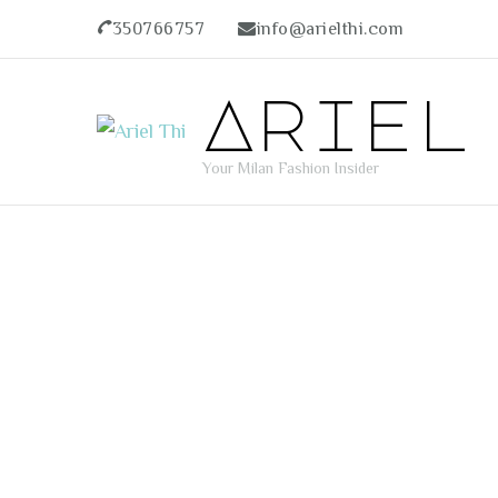
350766757
info@arielthi.com
Ariel
Your Milan Fashion Insider