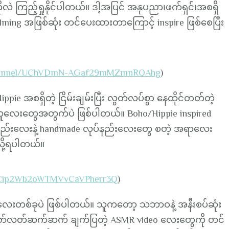
လဲ ကြည့်ရှုနိုင်ပါတယ်။ ဒါ့အပြင် အနုပညာ၊ဖက်ရှင်၊အစရှိ
နဲ့ calming အဖြစ်ဆုံး တင်ပေးထားတာကြောင့် inspire ဖြစ်စေပြီး
/channel/UChVDmN-AGaf29mMZmnROAhg
)
e အစရှိတဲ့ ငြိမ်းချမ်းပြီး လွတ်လပ်စွာ နေထိုင်တတ်တဲ့
တဲ့ သူလေးတွေအတွက်ပဲ ဖြစ်ပါတယ်။ Boho/Hippie inspired
နည်းလေးနဲ့ handmade လုပ်နည်းလေးတွေ စတဲ့ အရာလေး
လို့ရပါတယ်။
/UCip2Wb2oWTMVvCaVPherr3Q
)
 လေးတစ်ခုပဲ ဖြစ်ပါတယ်။ သူကတော့ သဘာဝနဲ့ အနီးစပ်ဆုံး
 လတ်လတ်ဆက်ဆက် ချက်ပြတဲ့ ASMR video လေးတွေကို တင်