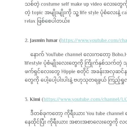
သစ်တဲ့ costume self make up video လေးတွေကို
တဲ့ topic အမျိုးမျိုးကို သူ့ life style ပုံစံလေး
relax ဖြစ်စေပါတယ်။
2.
Jasmin lunar
(
https://www.youtube.com
နောက် YouTube channel လေးကတော့ Boho,Hippi
lifestyle ပုံစံမျိုးလေးတွေကို ကြိုက်နှစ်သက်
ဖက်ရှင်လေးတွေ Hippie စတိုင် အခန်းအလှဆင်
တွေကို ပေါ့ပေါ့ပါးပါးနဲ့ ဗဟုသုတရဖွယ် ကြည့်ရှု
3.
Kimi
(
https://www.youtube.com/channel
ဒီတစ်ခုကတော့ ကိုရီးယား You tube channel
နေထိုင်ပြီး ကိုရီးယား အစားအစာလေးတွေကို