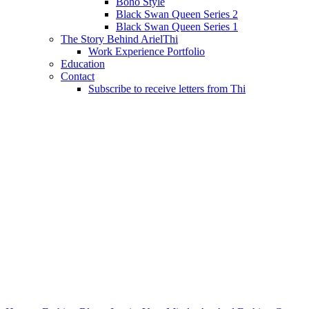
Boho Style
Black Swan Queen Series 2
Black Swan Queen Series 1
The Story Behind ArielThi
Work Experience Portfolio
Education
Contact
Subscribe to receive letters from Thi