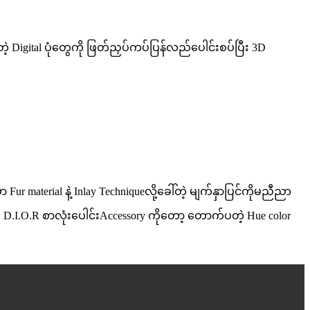
Digital ပုံတွေကို ဖြတ်ညှပ်ကပ်ပြန်လည်ပေါင်းစပ်ပြီး 3D
material နဲ့ Inlay Techniqueလို့ခေါ်တဲ့ မျက်နှာပြင်ကိုမညီညာ
.I.O.R စာလုံးပေါင်းAccessory ကိုတော့ တောက်ပတဲ့ Hue color