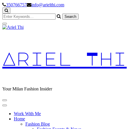
Skip
350766757
info@arielthi.com
to
Content
Looking
for
Something?
Ariel Thi
Your Milan Fashion Insider
Work With Me
Home
Fashion Blog