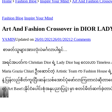
Home
Fashion Blog
Inspire Your Mind
Art And Fashion Crosso
Fashion Blog
Inspire Your Mind
Art And Fashion Crossover in DIOR LADY
on
YAMIN
Updated on
26/01/2021
26/01/2021
2 Comments
Art
And
စာဖတ်သူများအားလုံးပဲမင်္ဂလာပါရှင်…
Fashion
Crossover
in
အရင်အပတ်က Christian Dior ရဲ့ Lady Dior bag လေးဟာ Timeless A
DIOR
LADY
Maria Grazia Chiuri ဦးဆောင်တဲ့ Artistic Team က Fashion Hous
ART
(Part
နဲ့ ပြန်လည်စိတ်ကူးပြီးဆန်းသစ်အောင်ပုံဖော်လာကြတာလဲဆိုတာတွေကိ
2)
တဲ့ Art Basel (နိုင်ငံပေါင်းစုံအနုပညာပြပွဲ) မှာ စတင်မိတ်ဆက်ခဲ့တ
Petra
Chloe
Nemcova
Wise
at
at
Art
Art
Basel
Basel