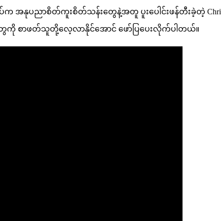
ရပ်ရပ်က အနုပညာစိတ်ကူးစိတ်သန်းတွေနဲ့အတူ ပူးပေါင်းဖန်တီးခဲ့တဲ့ Chris
ွေကို စာဖတ်သူတို့လေ့လာနိုင်အောင် ဖော်ပြပေးလိုက်ပါတယ်။