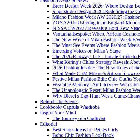
Fashion Events & News
Brera Design Week 2026: Where Design Be
Superstudio Design 2026: Redefining the G
Milano Fashion Week AW 2026/27: Fashion 
ZONA20 is Ushering in an England Mood 
NISSA FW26/27 Reveals a Bold New Vision o
Ventunna Bespoke: Where African Cosmolo
The New Wave of Milan Fashion Week F/
The Must-See Events Where Fashion Meets 
Emerging Voices on Milan’s Stage
The 2026 Runway: The Ultimate Guide to 
What Kering’s China Strategy Reveals Abou
2026 Fashion Insider: The New Rules of th
What Made CSM Milano’s Artisan Showcase
Festive Milan Fashion Edit: Chic Outfits Y
Wearable Memory | An Interview With Che
The Unapologetic Reset: Milan Fashion We
Why Diesel’s Egg Hunt Was a Game-Chang
Behind The Scenes
Lookbook/ Capsule Wardrobe
Inspire Your Mind
The Journey of a Craftivist
Editorial
Best Shoes Ideas for Petites Girls
Boho Chic Fashion LookBook