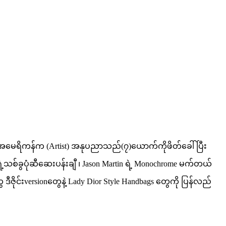
ြိတိန်နဲ့အမေရိကန်က (Artist) အနုပညာသည်(၇)ယောက်ကိုဖိတ်ခေါ်ပြီး
ရဲ့သစ်ခွပုံဆီဆေးပန်းချီ ၊ Jason Martin ရဲ့ Monochrome မက်တယ်
 ဒီဇိုင်းversionတွေနဲ့ Lady Dior Style Handbags တွေကို ပြန်လည်