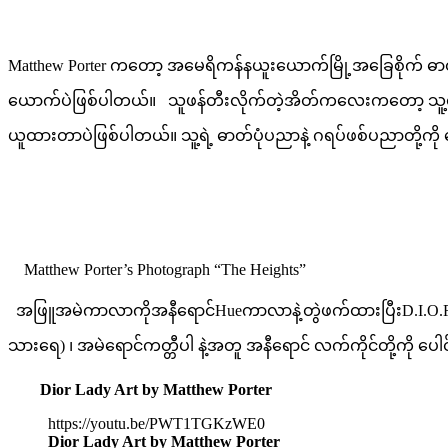
Matthew Porter ကတော့ အမေရိကန်နယူးယောက်မြို့အခြေစိုက် ဓာတ်ပု
ယောက်ပဲဖြစ်ပါတယ်။ သူဖန်တီးလိုက်တဲ့အိတ်ကလေးကတော့ သူ့ရဲ့အထင
ယူထားတာပဲဖြစ်ပါတယ်။ သူ့ရဲ့ ဓာတ်ပုံပညာနဲ့ ဂရပ်ဖစ်ပညာတို့ကို ပေ
Matthew Porter’s Photograph “The Heights”
အဖြူအမဲကာလာကိုအနီရောင်Hueကာလာနဲ့တွဲဖက်ထားပြီးD.I.O.R စာ
သားရေ) ၊ အမဲရောင်ကတ္တီပါ နဲ့အတူ အနီရောင် လက်ကိုင်တို့ကို ပေ
Dior Lady Art by Matthew Porter
https://youtu.be/PWT1TGKzWE0
Dior Lady Art by Matthew Porter