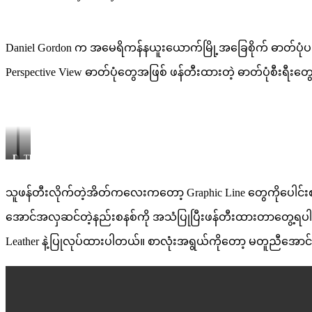
Daniel Gordon က အမေရိကန်နယူးယောက်မြို့အခြေစိုက် ဓာတ်ပုံပညာရ
Perspective View ဓာတ်ပုံတွေအဖြစ် ဖန်တီးထားတဲ့ ဓာတ်ပုံစီးရီးတ
Daniel
The
Gordon’s
iconic
Art
cannage
Work
motif
သူဖန်တီးလိုက်တဲ့အိတ်ကလေးကတော့ Graphic Line တွေကိုပေါင်းစပ်ပြ
:
Crown
အောင်အလှဆင်တဲ့နည်းစနစ်ကို အသံပြုပြီးဖန်တီးထားတာတွေ့ရပါတယ်။
of
Thorns
Leather နဲ့ပြုလုပ်ထားပါတယ်။ စာလုံးအရွယ်ကိုတော့ မတူညီအော
and
Clementines