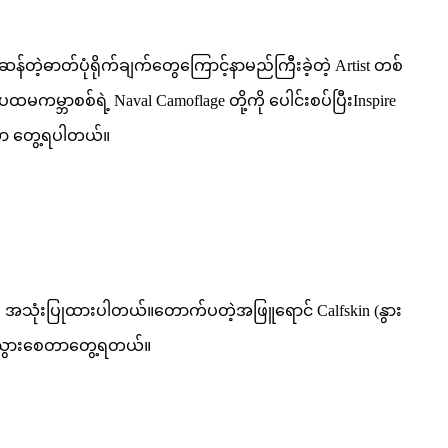
တဲ့ဓာတ်ပုံရိုက်ချက်တွေကြောင့်နာမည်ကြီးခဲ့တဲ့ Artist တစ်
ာစစ်ရဲ့ Naval Camoflage တို့ကို ပေါင်းစပ်ပြီးInspire
က်တာ တွေ့ရပါတယ်။
 အသုံးပြုထားပါတယ်။တောက်ပတဲ့အဖြူရောင် Calfskin (နွား
ဆန်းသွားစေတာတွေ့ရတယ်။