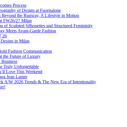
comes Process
eography of Design at Fuorisalone
Beyond the Runway, A Lifestyle in Motion
at FW26/27 Milan
f Sculpted Silhouettes and Structured Femininity
gy Meets Avant-Garde Fashion
W 26
Design in Milan
Bold Fashion Communication
t the Future of Luxury
e Business
 Truly Unforgettable
ou’ll Love This Weekend
lsea Jean Lamm
ek A/W 2026 Trends & The New Era of Intentionality
er!