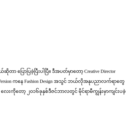
ုတာ ပြောပြခဲ့ပြီးပါပြီ။ ဒီအပတ်မှာတော့ Creative Director
tistic Version ကနေ Fashion Design အသွင် ဘယ်လိုအနုပညာလက်ရာတွေ
ေးကိုတော့ ၂၀၁၆ခုနှစ်ဒီဇင်ဘာလတွင် မိုင်ရာမီကျွန်းမှာကျင်းပခဲ့