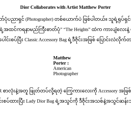
Dior Collaborates with Artist Matthew Porter
ံပညာရှင် (Photographer) တစ်ယောက်ပဲ ဖြစ်ပါတယ်။ သူရဲ့ရုပ်ရှင်ဆန်
်ကရနာမည်ကြီးဓာတ်ပုံ” “The Heights” ထဲက ကားပျံလေးနဲ့ ပထမကမ္ဘ
ါင်းစပ်ပြီး Classic Accessory Bag ရဲ့ဒီဇိုင်းအဖြစ် ပြောင်းလဲလို
Matthew
Porter :
American
Photographer
လုံးနဲ့အတူ ဖြုတ်တပ်လို့ရတဲ့ ကြွေကားလေးကို Accessory အဖြစ်
ါင်းစပ်ထားပြီး Lady Dior Bag ရဲ့အသွင်ကို ဒီဇိုင်းအသစ်နဲ့အသွင်