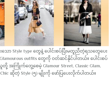
ားသော Style type တွေနဲ့ ပေါင်းစပ်ပြီးမတူညီတဲ့ရသတွေပေး
း Glamourous outfits တွေကို ဝတ်ဆင်နိုင်ပါတယ်။ ပေါင်းစပ်
တို့ အကြိုက်တွေ့စေမဲ့ Glamour Street, Classic Glam,
ic ဆိုတဲ့ Style (၅) မျိုးကို ဖော်ပြပေးလိုက်ပါတယ်။