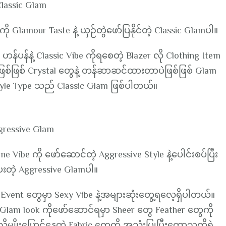
lassic Glam
 Glamour Taste နဲ့ ယှဉ်တွဲဖော်ပြနိုင်တဲ့ Classic Glamပါ။
ဟန်ပန်နဲ့ Classic Vibe ကိုရစေတဲ့ Blazer လို Clothing Item
ာပဲဖြစ်ဖြစ် Crystal တွေနဲ့ တန်ဆာဆင်ထားတာပဲဖြစ်ဖြစ် Glam
့ Style Type သည် Classic Glam ဖြစ်ပါတယ်။
gressive Glam
ibe ကို ဖော်ဆောင်တဲ့ Aggressive Style နဲ့ပေါင်းစပ်ပြီး
းတဲ့ Aggressive Glamပါ။
ေ Event တွေမှာ Sexy Vibe နဲ့အများဆုံးတွေ့ရလေ့ရှိပါတယ်။
Glam look ကိုဖော်ဆောင်ရမှာ Sheer တွေ Feather တွေကို
မျိုးပြောင်နေတဲ့ Fabric တွေကို အသုံးပြုပြီးတော့သူတို့ရဲ့