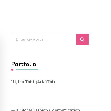
Looking
for
Something?
Portfolio
Hi, I’m Thiri (ArielThi)
— a Global Fashion Communication