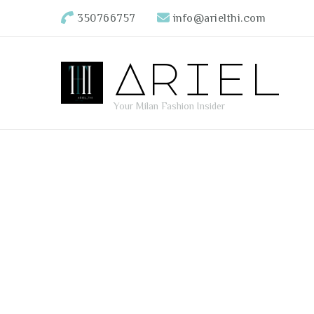
350766757
info@arielthi.com
Ariel
Your Milan Fashion Insider