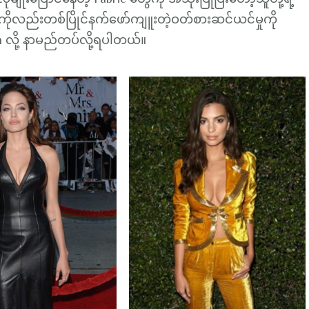
သကိုလည်းတစ်ပြိုင်နက်ဖော်ကျူးတဲ့ဝတ်စားဆင်ယင်မှုကို
 လို့ နာမည်တပ်လို့ရပါတယ်။