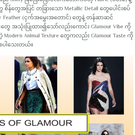
 စိန်တွေအပြင် တခြားသော Metallic Detail တွေပေါင်းစပ်
 Feather (ငှက်အမွှေးအတောင်) တွေနဲ့ တန်ဆာဆင်
ွေ အသုံးပြုထား၍သော်လည်းကောင်း Glamour Vibe ကို
န်တဲ့ Modern Animal Texture တွေကလည်း Glamour Taste ကို
ေပါသေးတယ်။