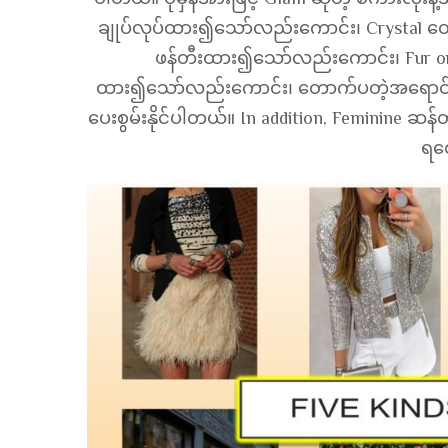
ချုပ်လုပ်ထား၍သော်လည်းကောင်း၊ Crystal တွေ
ဖန်တီးထား၍သော်လည်းကောင်း၊ Fur or
ထား၍သော်လည်းကောင်း၊ တောက်ပတဲ့အရောင်တ
ပေးစွမ်းနိုင်ပါတယ်။ In addition, Feminine ဆ
ရစ