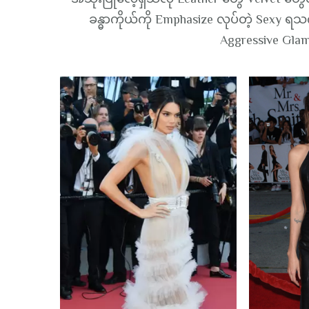
ခန္ဓာကိုယ်ကို Emphasize လုပ်တဲ့ Sexy ရ
Aggressive Glam