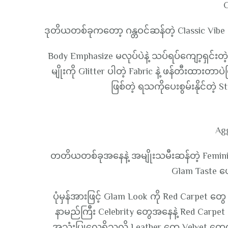
C
ဒုတိယတစ်ခုကတော့ ဂန္တဝင်ဆန်တဲ့ Classic Vibe ကို
Body Emphasize မလုပ်ပဲနဲ့ သပ်ရပ်ကျော့ရှင်းတဲ့ 
မျိုးကို Glitter ပါတဲ့ Fabric နဲ့ ဖန်တီးထားတ
ဖြစ်တဲ့ ရသကိုပေးစွမ်းနိုင်တဲ
Ag
တတိယတစ်ခုအနေနဲ့ အမျိုးသမီးဆန်တဲ့ Feminine V
Glam Taste ပေ
ပုံမှန်အားဖြင့် Glam Look ကို Red Carpet တွ
နာမည်ကြီး Celebrity တွေအနေနဲ့ Red Carpet 
အသုံးပြုလေ့ရှိသလို Leather တွေ Velvet တွေလို