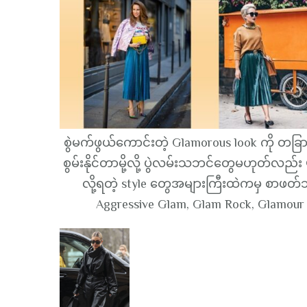
စွဲမက်ဖွယ်ကောင်းတဲ့ Glamorous look ကို တခြ
စွမ်းနိုင်တာမို့လို့ ပွဲလမ်းသဘင်တွေမဟုတ်လည်
လို့ရတဲ့ style တွေအများကြီးထဲကမှ စာဖတ်သူ
Aggressive Glam, Glam Rock, Glamour Ch