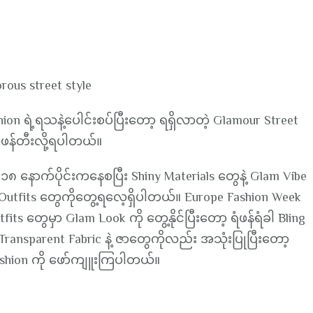
rous street style
ion ရဲ့ရသနဲ့ပေါင်းစပ်ပြီးတော့ ရရှိလာတဲ့ Glamour Street
ိုဖန်တီးလို့ရပါတယ်။
 နောက်ပိုင်းကနေစပြီး Shiny Materials တွေနဲ့ Glam Vibe
Outfits တွေကိုတွေ့ရလေ့ရှိပါတယ်။ Europe Fashion Week
ts တွေမှာ Glam Look ကို တွေ့နိုင်ပြီးတော့ ရံဖန်ရံခါ Bling
၊ Transparent Fabric နဲ့ ဇာတွေကိုလည်း အသုံးပြုပြီးတော့
ashion ကို ဖော်ကျူးကြပါတယ်။