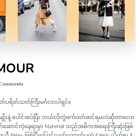
LAMOUR
on
 Comments
Five
kinds
ာဖတ်ပရိတ်သတ်ကြီးမင်္ဂလာပါရှင်။
of
GLAMOUR
) မျိုးနဲ့ ပေါင်းစပ်ပြီး ဘယ်လိုတွဲဖက်ဝတ်ဆင်ရမလဲဆိုတာလေး
ော်ဆောင်တဲ့နေရာမှာ Material သည်အဓိကအရေးကြီးဆုံးဖြစ်
့အညီ Shiny ဖြစ်ပြီးပြောင်လက်တောက်ပတဲ့ Fabric (ပိတ်စ) နဲ့