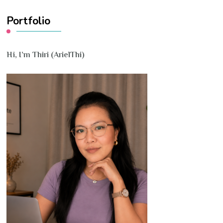
Portfolio
Hi, I’m Thiri (ArielThi)