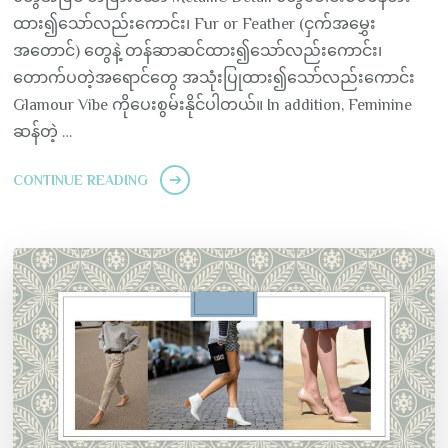
ထား၍သော်လည်းကောင်း၊ Fur or Feather (ငှက်အမွှေး
အတောင်) တွေနဲ့ တန်ဆာဆင်ထား၍သော်လည်းကောင်း၊
တောက်ပတဲ့အရောင်တွေ အသုံးပြုထား၍သော်လည်းကောင်း
Glamour Vibe ကိုပေးစွမ်းနိုင်ပါတယ်။ In addition, Feminine
ဆန်တဲ့ …
CONTINUE READING