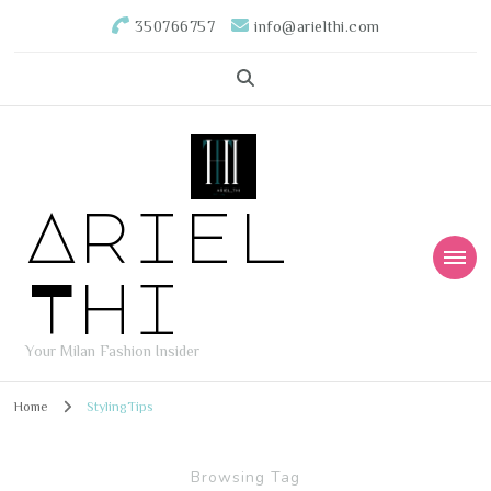
350766757
info@arielthi.com
Ariel
Thi
Your Milan Fashion Insider
Home
StylingTips
Browsing Tag