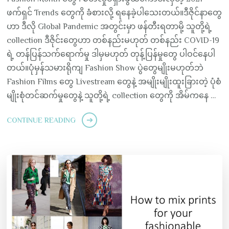
ဖက်ရှင် Trends တွေကို ခံစားလို့ ရနေခဲ့ပါသေးတယ်။ဒီဇိုင်နာတွေ
ဟာ ဒီလို Global Pandemic အတွင်းမှာ ဖန်တီးရတာမို့ သူတို့ရဲ့
collection ဒီဇိုင်းတွေဟာ တစ်နည်းမဟုတ် တစ်နည်း COVID-19
ရဲ့ တန်ပြန်သက်ရောက်မှု ဒါမှမဟုတ် တုန့်ပြန်မှုတွေ ပါဝင်နေပါ
တယ်။ပုံမှန်သမားရိုကျ Fashion Show ပွဲတွေမျိုးမဟုတ်ဘဲ
Fashion Films တွေ Livestream တွေနဲ့ အမျိုးမျိုးထူးခြားတဲ့ ပုံစံ
မျိုးစုံတင်ဆက်မှုတွေနဲ့ သူတို့ရဲ့ collection တွေကို အိမ်ကနေ …
CONTINUE READING