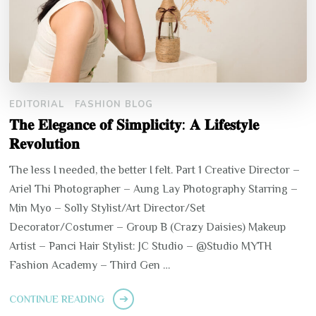
EDITORIAL
FASHION BLOG
𝐓𝐡𝐞 𝐄𝐥𝐞𝐠𝐚𝐧𝐜𝐞 𝐨𝐟 𝐒𝐢𝐦𝐩𝐥𝐢𝐜𝐢𝐭𝐲: 𝐀 𝐋𝐢𝐟𝐞𝐬𝐭𝐲𝐥𝐞
𝐑𝐞𝐯𝐨𝐥𝐮𝐭𝐢𝐨𝐧
The less I needed, the better I felt. Part 1 Creative Director –
Ariel Thi Photographer – Aung Lay Photography Starring –
Min Myo – Solly Stylist/Art Director/Set
Decorator/Costumer – Group B (Crazy Daisies) Makeup
Artist – Panci Hair Stylist: JC Studio – @Studio MYTH
Fashion Academy – Third Gen …
CONTINUE READING