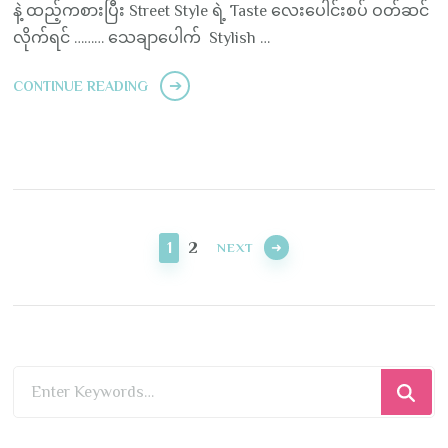
နဲ့ ထည့်ကစားပြီး Street Style ရဲ့ Taste လေးပေါင်းစပ် ဝတ်ဆင်
လိုက်ရင် ……… သေချာပေါက် Stylish …
CONTINUE READING
Posts
pagination
PAGE
PAGE
1
2
NEXT
Looking
for
Something?