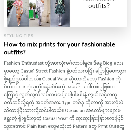
STYLING TIPS
How to mix prints for your fashionable
outfits?
Fashion Enthusiast တို့အားလုံးမင်္ဂလာပါရှင်။ ဒီနေ့ Blog လေး
မှာတော့ Casual Street Fashion နဲ့ပတ်သက်ပြီး ပြောပြပေးသွား
ဖို့ရည်ရွယ်ပါတယ်။ Casual Wear ဆိုတာကိုတော့ Fashion ကို
စိတ်ဝင်စားတဲ့သူတိုင်းနဲ့မစိမ်းတဲ့ အခေါ်အဝေါ်တစ်ခုဖြစ်တာ
ကြောင့် လွတ်လွတ်လပ်လပ်ပေါ့ပေါ့ပါးပါးနဲ့ လွယ်လင့်တကူ
ဝတ်ဆင်လို့ရတဲ့ အဝတ်အစား Type တစ်ခု ဆိုတာကို အားလုံးပဲ
သိထားပြီးသားလို့ထင်ပါတယ်။ Occasion အတော်များများမ
ရွေးတဲ့ ရိုးရှင်းလှတဲ့ Casual Wear ကို ထူးထူးခြားခြားလေးဖြစ်
သွားအောင် Plain Item တွေမသုံးဘဲ Pattern တွေ Print Outတွေ