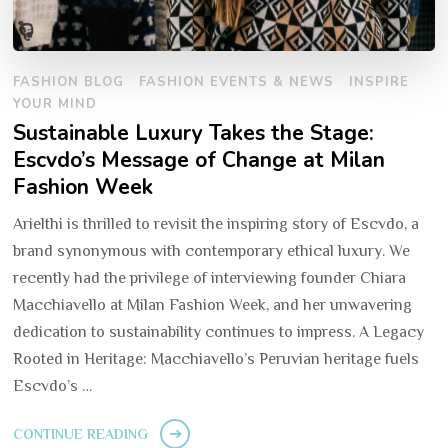
FASHION BLOG
FASHION EVENTS & NEWS
INSPIRE
YOUR MIND
Sustainable Luxury Takes the Stage:
Escvdo’s Message of Change at Milan
Fashion Week
Arielthi is thrilled to revisit the inspiring story of Escvdo, a
brand synonymous with contemporary ethical luxury. We
recently had the privilege of interviewing founder Chiara
Macchiavello at Milan Fashion Week, and her unwavering
dedication to sustainability continues to impress. A Legacy
Rooted in Heritage: Macchiavello’s Peruvian heritage fuels
Escvdo’s …
CONTINUE READING