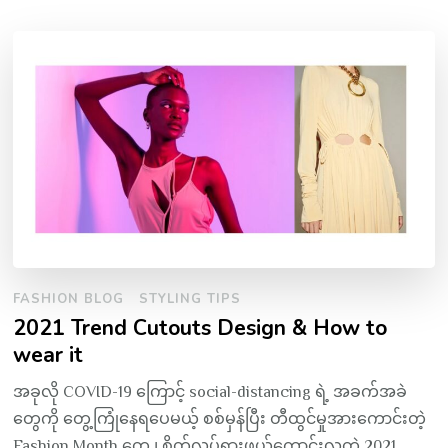
FASHION BLOG
STYLING TIPS
2021 Trend Cutouts Design & How to
wear it
အခုလို COVID-19 ကြောင့် social-distancing ရဲ့ အခက်အခဲ
တွေကို တွေ့ကြုံနေရပေမယ့် စစ်မှန်ပြီး တီထွင်မှုအားကောင်းတဲ့
Fashion Month တွေ ၊ စိတ်လှုပ်ရှားဖွယ်ကောင်းလှတဲ့ 2021