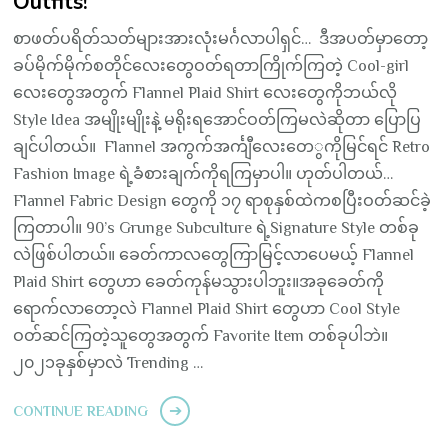
Outfits!
စာဖတ်ပရိတ်သတ်များအားလုံးမင်္ဂလာပါရှင်… ဒီအပတ်မှာတော့
ခပ်မိုက်မိုက်စတိုင်လေးတွေဝတ်ရတာကြိုက်ကြတဲ့ Cool-girl
လေးတွေအတွက် Flannel Plaid Shirt လေးတွေကိုဘယ်လို
Style Idea အမျိုးမျိုးနဲ့ မရိုးရအောင်ဝတ်ကြမလဲဆိုတာ ပြောပြ
ချင်ပါတယ်။ Flannel အကွက်အင်္ကျီလေးတေွကိုမြင်ရင် Retro
Fashion Image ရဲ့ခံစားချက်ကိုရကြမှာပါ။ ဟုတ်ပါတယ်…
Flannel Fabric Design တွေကို ၁၇ ရာစုနှစ်ထဲကစပြီးဝတ်ဆင်ခဲ့
ကြတာပါ။ 90’s Grunge Subculture ရဲ့Signature Style တစ်ခု
လဲဖြစ်ပါတယ်။ ခေတ်ကာလတွေကြာမြင့်လာပေမယ့် Flannel
Plaid Shirt တွေဟာ ခေတ်ကုန်မသွားပါဘူး။အခုခေတ်ကို
ရောက်လာတော့လဲ Flannel Plaid Shirt တွေဟာ Cool Style
ဝတ်ဆင်ကြတဲ့သူတွေအတွက် Favorite Item တစ်ခုပါဘဲ။
၂၀၂၁ခုနှစ်မှာလဲ Trending …
CONTINUE READING