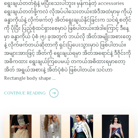
ရွေးချယ်တတ်ရုံနဲ့ မပြီးသေးပါဘူး။ မှန်ကန်တဲ့ accessories
ရွေးချယ်တတ်ဖို့ကလဲ လိုအပ်ပါသေးတယ်။အဲဒီအထဲမှာမှ ကိုယ့်
ခန္ဓာကိုယ်နဲ့ လိုက်ဖက်တဲ့ အိတ်ရွေးချယ်နိုင်ခြင်းက သင်ရဲ့စတိုင်
ကို ပိုပြီး ပြည့်စုံထင်ရှားစေမှာပဲ ဖြစ်ပါတယ်။အဲဒါကြောင့် ဒီနေ့
မှာ ခန္ဓာကိုယ် ပုံစံ (၅) ခုအတွက် ဘယ်လို အိတ်အမျိုးအစားတွေ
နဲ့ လိုက်ဖက်တယ်ဆိုတာကို ရှင်းပြပေးသွားမှာပဲ ဖြစ်ပါတယ်။
အများအားဖြင့် အိတ်ကို ရွေးချယ်ရမှာ အိတ်အရောင်နဲ့ ဒီဇိုင်းကို
အဓိကထား ရွေးချယ်ကြပေမယ့် တကယ်အဓိထားရမှာတော့
အိတ် အရွယ်အစားနဲ့ အိတ်ပုံစံပဲ ဖြစ်ပါတယ်။ သင်ဟာ
Rectangle body shape …
CONTINUE READING