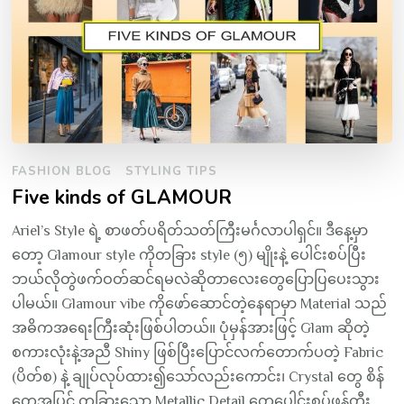
FASHION BLOG
STYLING TIPS
Five kinds of GLAMOUR
Ariel’s Style ရဲ့ စာဖတ်ပရိတ်သတ်ကြီးမင်္ဂလာပါရှင်။ ဒီနေ့မှာ
တော့ Glamour style ကိုတခြား style (၅) မျိုးနဲ့ ပေါင်းစပ်ပြီး
ဘယ်လိုတွဲဖက်ဝတ်ဆင်ရမလဲဆိုတာလေးတွေပြောပြပေးသွား
ပါမယ်။ Glamour vibe ကိုဖော်ဆောင်တဲ့နေရာမှာ Material သည်
အဓိကအရေးကြီးဆုံးဖြစ်ပါတယ်။ ပုံမှန်အားဖြင့် Glam ဆိုတဲ့
စကားလုံးနဲ့အညီ Shiny ဖြစ်ပြီးပြောင်လက်တောက်ပတဲ့ Fabric
(ပိတ်စ) နဲ့ ချုပ်လုပ်ထား၍သော်လည်းကောင်း၊ Crystal တွေ စိန်
တွေအပြင် တခြားသော Metallic Detail တွေပေါင်းစပ်ဖန်တီး