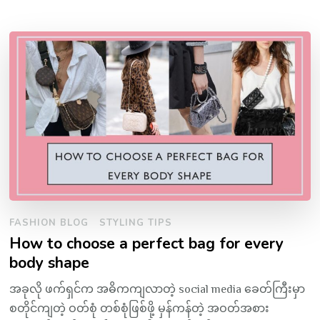
FASHION BLOG
STYLING TIPS
How to choose a perfect bag for every
body shape
အခုလို ဖက်ရှင်က အဓိကကျလာတဲ့ social media ခေတ်ကြီးမှာ
စတိုင်ကျတဲ့ ဝတ်စုံ တစ်စုံဖြစ်ဖို့ မှန်ကန်တဲ့ အဝတ်အစား