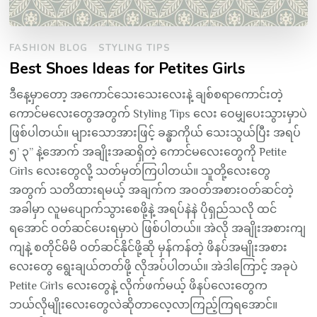
FASHION BLOG
STYLING TIPS
Best Shoes Ideas for Petites Girls
ဒီနေ့မှာတော့ အကောင်သေးသေးလေးနဲ့ ချစ်စရာကောင်းတဲ့
ကောင်မလေးတွေအတွက် Styling Tips လေး ဝေမျှပေးသွားမှာပဲ
ဖြစ်ပါတယ်။ များသောအားဖြင့် ခန္ဓာကိုယ် သေးသွယ်ပြီး အရပ်
၅’ ၃” နဲ့အောက် အချိုးအဆရှိတဲ့ ကောင်မလေးတွေကို Petite
Girls လေးတွေလို့ သတ်မှတ်ကြပါတယ်။ သူတို့လေးတွေ
အတွက် သတိထားရမယ့် အချက်က အဝတ်အစားဝတ်ဆင်တဲ့
အခါမှာ လူမပျောက်သွားစေဖို့နဲ့ အရပ်နဲနဲ ပိုရှည်သလို ထင်
ရအောင် ဝတ်ဆင်ပေးရမှာပဲ ဖြစ်ပါတယ်။ အဲလို အချိုးအစားကျ
ကျနဲ့ စတိုင်မိမိ ဝတ်ဆင်နိုင်ဖို့ဆို မှန်ကန်တဲ့ ဖိနပ်အမျိုးအစား
လေးတွေ ရွေးချယ်တတ်ဖို့ လိုအပ်ပါတယ်။ အဲဒါကြောင့် အခုပဲ
Petite Girls လေးတွေနဲ့ လိုက်ဖက်မယ့် ဖိနပ်လေးတွေက
ဘယ်လိုမျိုးလေးတွေလဲဆိုတာလေ့လာကြည့်ကြရအောင်။