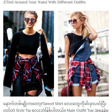
2.Tied Around Your Waist With Different Outfits
နောက်တစ်မျိုးကတော့Flannel Shirt လေးတွေကိုခါးမှာပတ်ပြီး
ဝတ်တဲ့ Style Tip လေးဘဲဖြစ်ပါတယ်။ Main Outfit Top အနေနဲ့မ