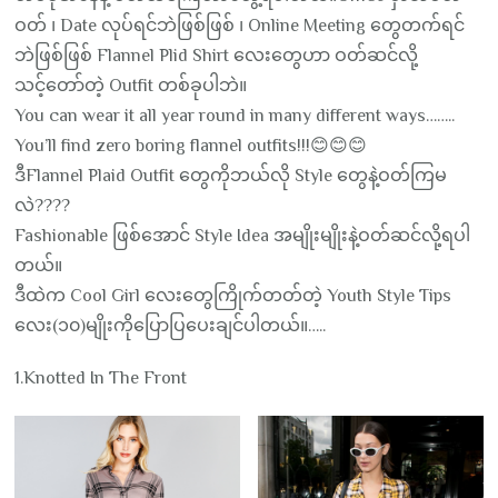
ဝတ် ၊ Date လုပ်ရင်ဘဲဖြစ်ဖြစ် ၊ Online Meeting တွေတက်ရင်
ဘဲဖြစ်ဖြစ် Flannel Plid Shirt လေးတွေဟာ ဝတ်ဆင်လို့
သင့်တော်တဲ့ Outfit တစ်ခုပါဘဲ။
You can wear it all year round in many different ways……..
You’ll find zero boring flannel outfits!!!😊😊😊
ဒီFlannel Plaid Outfit တွေကိုဘယ်လို Style တွေနဲ့ဝတ်ကြမ
လဲ????
Fashionable ဖြစ်အောင် Style Idea အမျိုးမျိုးနဲ့ဝတ်ဆင်လို့ရပါ
တယ်။
ဒီထဲက Cool Girl လေးတွေကြိုက်တတ်တဲ့ Youth Style Tips
လေး(၁၀)မျိုးကိုပြောပြပေးချင်ပါတယ်။…..
1.Knotted In The Front