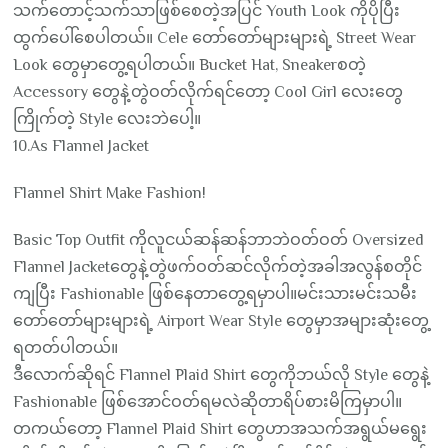
သက်တောင့်သက်သာဖြစ်စေတဲ့အပြင် Youth Look ကိုပိုပြီး
ထွက်ပေါ်စေပါတယ်။ Cele တော်တော်များများရဲ့ Street Wear
Look တွေမှာတွေ့ရပါတယ်။ Bucket Hat, Sneakerစတဲ့
Accessory တွေနဲ့တွဲဝတ်လိုက်ရင်တော့ Cool Girl လေးတွေ
ကြိုက်တဲ့ Style လေးဘဲပေါ့။
10.As Flannel Jacket
Flannel Shirt Make Fashion!
Basic Top Outfit ကိုလူငယ်ဆန်ဆန်ဘာဘဲဝတ်ဝတ် Oversized
Flannel Jacketတွေနဲ့တွဲဖက်ဝတ်ဆင်လိုက်တဲ့အခါအလွန်စတိုင်
ကျပြီး Fashionable ဖြစ်နေတာတွေ့ရမှာပါ။မင်းသားမင်းသမီး
တော်တော်များများရဲ့ Airport Wear Style တွေမှာအများဆုံးတွေ့
ရတတ်ပါတယ်။
ဒီလောက်ဆိုရင် Flannel Plaid Shirt တွေကိုဘယ်လို Style တွေနဲ့
Fashionable ဖြစ်အောင်ဝတ်ရမလဲဆိုတာရိပ်စားမိကြမှာပါ။
တကယ်တော့ Flannel Plaid Shirt တွေဟာအသက်အရွယ်မရွေး