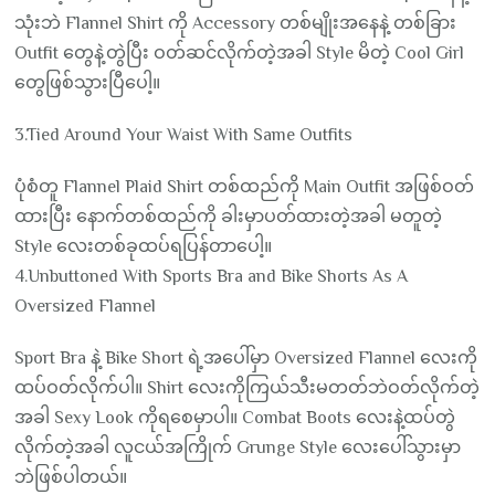
သုံးဘဲ Flannel Shirt ကို Accessory တစ်မျိုးအနေနဲ့ တစ်ခြား
Outfit တွေနဲ့တွဲပြီး ဝတ်ဆင်လိုက်တဲ့အခါ Style မိတဲ့ Cool Girl
တွေဖြစ်သွားပြီပေါ့။
3.Tied Around Your Waist With Same Outfits
ပုံစံတူ Flannel Plaid Shirt တစ်ထည်ကို Main Outfit အဖြစ်ဝတ်
ထားပြီး နောက်တစ်ထည်ကို ခါးမှာပတ်ထားတဲ့အခါ မတူတဲ့
Style လေးတစ်ခုထပ်ရပြန်တာပေါ့။
4.Unbuttoned With Sports Bra and Bike Shorts As A
Oversized Flannel
Sport Bra နဲ့ Bike Short ရဲ့အပေါ်မှာ Oversized Flannel လေးကို
ထပ်ဝတ်လိုက်ပါ။ Shirt လေးကိုကြယ်သီးမတတ်ဘဲဝတ်လိုက်တဲ့
အခါ Sexy Look ကိုရစေမှာပါ။ Combat Boots လေးနဲ့ထပ်တွဲ
လိုက်တဲ့အခါ လူငယ်အကြိုက် Grunge Style လေးပေါ်သွားမှာ
ဘဲဖြစ်ပါတယ်။