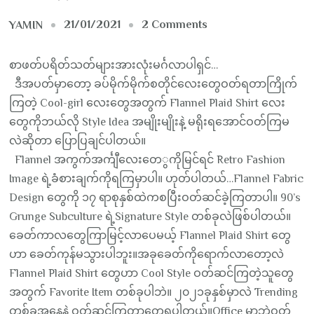
on
21/01/2021
2 Comments
YAMIN
Styling
With
စာဖတ်ပရိတ်သတ်များအားလုံးမင်္ဂလာပါရှင်…
Zero
ဒီအပတ်မှာတော့ ခပ်မိုက်မိုက်စတိုင်လေးတွေဝတ်ရတာကြိုက်
Boring
ကြတဲ့ Cool-girl လေးတွေအတွက် Flannel Plaid Shirt လေး
Flannel
တွေကိုဘယ်လို Style Idea အမျိုးမျိုးနဲ့ မရိုးရအောင်ဝတ်ကြမ
Plaid
လဲဆိုတာ ပြောပြချင်ပါတယ်။
Outfits!
Flannel အကွက်အင်္ကျီလေးတေွကိုမြင်ရင် Retro Fashion
Image ရဲ့ခံစားချက်ကိုရကြမှာပါ။ ဟုတ်ပါတယ်…Flannel Fabric
Design တွေကို ၁၇ ရာစုနှစ်ထဲကစပြီးဝတ်ဆင်ခဲ့ကြတာပါ။ 90’s
Grunge Subculture ရဲ့Signature Style တစ်ခုလဲဖြစ်ပါတယ်။
ခေတ်ကာလတွေကြာမြင့်လာပေမယ့် Flannel Plaid Shirt တွေ
ဟာ ခေတ်ကုန်မသွားပါဘူး။အခုခေတ်ကိုရောက်လာတော့လဲ
Flannel Plaid Shirt တွေဟာ Cool Style ဝတ်ဆင်ကြတဲ့သူတွေ
အတွက် Favorite Item တစ်ခုပါဘဲ။ ၂၀၂၁ခုနှစ်မှာလဲ Trending
တစ်ခုအနေနဲ့ ဝတ်ဆင်ကြတာတွေ့ရပါတယ်။Office မှာဘဲဝတ်