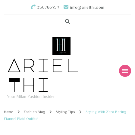
350766757
info@arielthi.com
Ariel
Thi
Your Milan Fashion Insider
Home
Fashion Blog
Styling Tips
Styling With Zero Boring
Flannel Plaid Outfits!