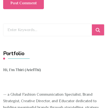
Looking
for
Something?
Portfolio
Hi, I’m Thiri (ArielThi)
— a Global Fashion Communication Specialist, Brand
Strategist, Creative Director, and Educator dedicated to
building meaningful brands through storytelling, strategy,