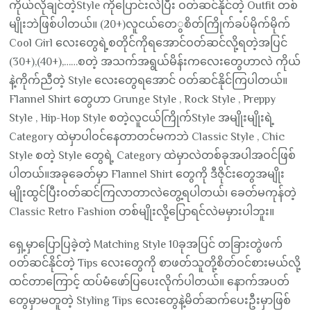
ကိုယ်လိုချင်တဲ့Style ကိုပြောင်းလဲပြီး ဝတ်ဆင်နိုင်တဲ့ Outfit တစ်
မျိုးဘဲဖြစ်ပါတယ်။ (20+)လူငယ်တေွစိတ်ကြိုက်ခပ်မိုက်မိုက်
Cool Girl လေးတွေရဲ့စတိုင်ကိုရအောင်ဝတ်ဆင်လို့ရတဲ့အပြင်
(30+),(40+),……စတဲ့ အသက်အရွယ်မိန်းကလေးတွေဟာလဲ ကိုယ်
နဲ့ကိုက်ညီတဲ့ Style လေးတွေရ‌အောင် ဝတ်ဆင်နိုင်ကြပါတယ်။
Flannel Shirt တွေဟာ Grunge Style , Rock Style , Preppy
Style , Hip-Hop Style စတဲ့လူငယ်ကြိုက်Style အမျိုးမျိုးရဲ့
Category ထဲမှာပါဝင်နေတာတင်မကဘဲ Classic Style , Chic
Style စတဲ့ Style တွေရဲ့ Category ထဲမှာလဲတစ်ခုအပါအဝင်ဖြစ်
ပါတယ်။အခုခေတ်မှာ Flannel Shirt တွေကို ဒီဇိုင်းတွေအမျိုး
မျိုးထွင်ပြီးဝတ်ဆင်ကြလာတာလဲတွေ့ရပါတယ်၊ ခေတ်မကုန်တဲ့
Classic Retro Fashion တစ်မျိုးလို့ပြောရင်လဲမမှားပါဘူး။
ရှေ့မှာပြောပြခဲ့တဲ့ Matching Style 10ခုအပြင် တခြားတွဲဖက်
ဝတ်ဆင်နိုင်တဲ့ Tips လေးတွေကို စာဖတ်သူတို့စိတ်ဝင်စားမယ်လို့
ထင်တာကြောင့် ထပ်မံဖော်ပြပေးလိုက်ပါတယ်။ နောက်အပတ်
တွေမှာမတူတဲ့ Styling Tips လေးတွေနဲ့မိတ်ဆက်ပေးဦးမှာဖြစ်