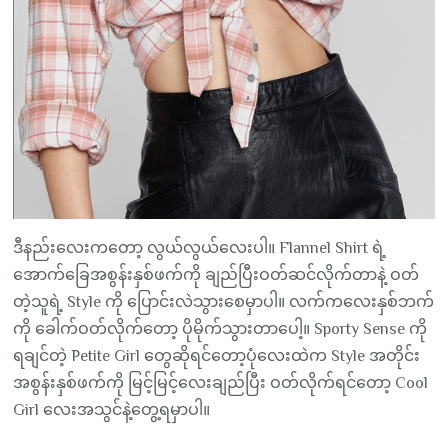
ဒီနည်းလေးကတော့ လွယ်လွယ်လေးပါ။ Flannel Shirt ရဲ့
အောက်ခြေအစွန်းနှစ်ဖက်ကို ချည်ပြီးဝတ်ဆင်လိုက်တာနဲ့ ဝတ်
တဲ့သူရဲ့ Style ကို ပြောင်းလဲသွားစေမှာပါ။ လက်ကလေးနှစ်ဘက်
ကို ခေါက်ဝတ်လိုက်တော့ ပိုမိုက်သွားတာပေါ့။ Sporty Sense ကို
ရချင်တဲ့ Petite Girl တွေဆိုရင်တော့ပုံလေးထဲက Style အတိုင်း
အစွန်းနှစ်ဖက်ကို မြင့်မြင့်လေးချည်ပြီး ဝတ်လိုက်ရင်တော့ Cool
Girl လေးအသွင်နဲ့တွေ့ရမှာပါ။