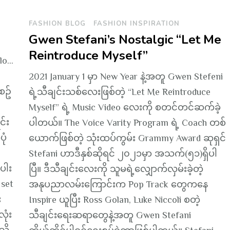
FASHION BLOG
FASHION INSPIRATION
Gwen Stefani’s Nostalgic “Let Me
Reintroduce Myself”
lo…
2021 January 1 မှာ New Year နဲ့အတူ Gwen Stefeni
စဥ်
ရဲ့သီချင်းသစ်လေးဖြစ်တဲ့ “Let Me Reintroduce
Myself” ရဲ့ Music Video လေးကို စတင်တင်ဆက်ခဲ့
င်း
ပါတယ်။ The Voice Varity Program ရဲ့ Coach တစ်
ုံ
ယောက်ဖြစ်တဲ့ သုံးထပ်ကွမ်း Grammy Award ဆုရှင်
Stefani ဟာဒီနှစ်ဆိုရင် ၂၀၂၁မှာ အသက်(၅၁)ရှိပါ
ပါး
ပြီ။ ဒီသီချင်းလေးကို သူမရဲ့လျှောက်လှမ်းခဲ့တဲ့
 set
အနုပညာလမ်းကြောင်းက Pop Track တွေကနေ
း
Inspire ယူပြီး Ross Golan, Luke Niccoli စတဲ့
ုံး
သီချင်းရေးဆရာတွေနဲ့အတူ Gwen Stefani
းသိ