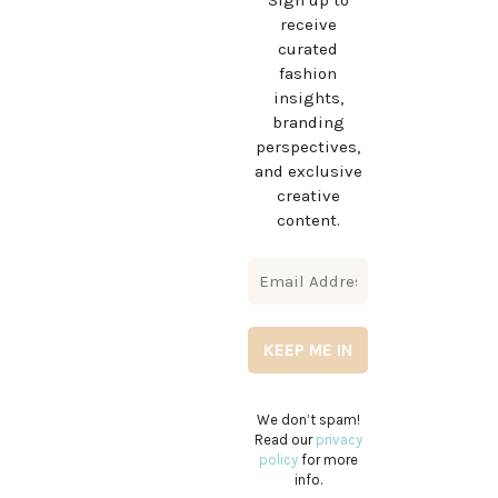
Sign up to
receive
curated
fashion
insights,
branding
perspectives,
and exclusive
creative
content.
We don’t spam!
Read our
privacy
policy
for more
info.