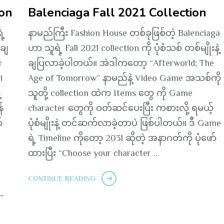
ion
Balenciaga Fall 2021 Collection
ဲ့
နာမည်ကြီး Fashion House တစ်ခုဖြစ်တဲ့ Balenciaga
်ချ
ဟာ သူရဲ့ Fall 2021 collection ကို ပုံစံသစ် တစ်မျိုးနဲ့
r
ချပြလာခဲ့ပါတယ်။ အဲဒါကတော့ “Afterworld; The
i
Age of Tomorrow” နာမည်နဲ့ Video Game အသစ်ကို
့
သူတို့ collection ထဲက Items တွေ ကို Game
်
character တွေကို ဝတ်ဆင်ပေးပြီး ကစားလို့ ရမယ့်
်
ပုံစံမျိုးနဲ့ တင်ဆက်လာခဲ့တာပဲ ဖြစ်ပါတယ်။ ဒီ Game
ရဲ့ Timeline ကိုတော့ 2031 ဆိုတဲ့ အနာဂတ်ကို ပုံဖော်
ထားပြီး “Choose your character …
CONTINUE READING
ဲ?”