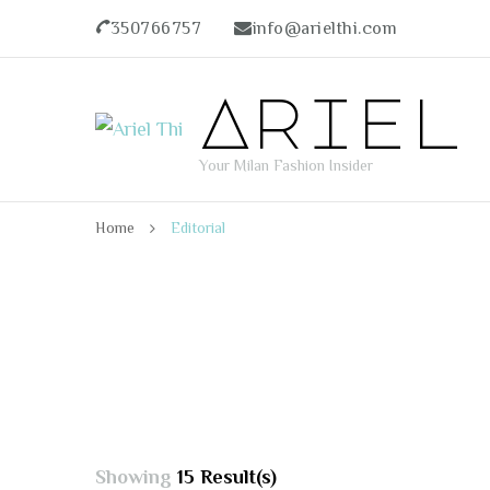
350766757
info@arielthi.com
Ariel
Your Milan Fashion Insider
Home
Editorial
Showing
15 Result(s)