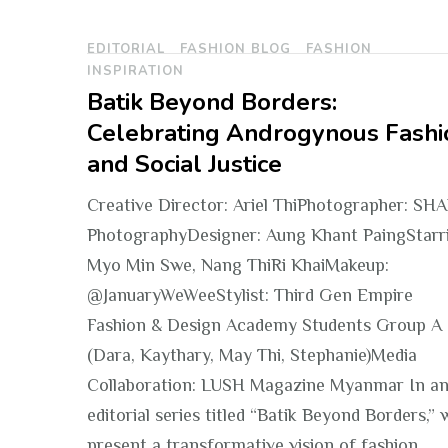
EDITORIAL
FASHION BLOG
FASHION
Posts
INSPIRATION
Batik Beyond Borders:
pagination
Celebrating Androgynous Fashi
and Social Justice
Creative Director: Ariel ThiPhotographer: SH
PhotographyDesigner: Aung Khant PaingStarr
Myo Min Swe, Nang ThiRi KhaiMakeup:
@JanuaryWeWeeStylist: Third Gen Empire
Fashion & Design Academy Students Group A
(Dara, Kaythary, May Thi, Stephanie)Media
Collaboration: LUSH Magazine Myanmar In a
editorial series titled “Batik Beyond Borders,” 
present a transformative vision of fashion …