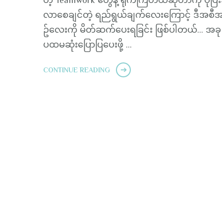
လာစေချင်တဲ့ ရည်ရွယ်ချက်လေးကြောင့် ဒီအစီ
ဥ်လေးကို မိတ်ဆက်ပေးရခြင်း ဖြစ်ပါတယ်… အခု
ပထမဆုံးပြောပြပေးဖို့ …
CONTINUE READING