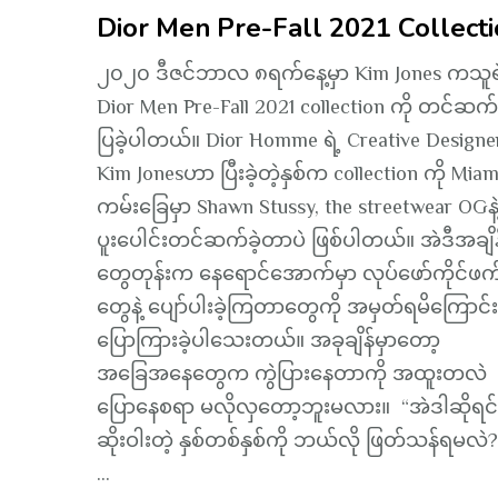
Dior Men Pre-Fall 2021 Collect
၂၀၂၀ ဒီဇင်ဘာလ ၈ရက်နေ့မှာ Kim Jones ကသူရ
Dior Men Pre-Fall 2021 collection ကို တင်ဆက
ပြခဲ့ပါတယ်။ Dior Homme ရဲ့ Creative Designe
Kim Jonesဟာ ပြီးခဲ့တဲ့နှစ်က collection ကို Miam
ကမ်းခြေမှာ Shawn Stussy, the streetwear OGနဲ
ပူးပေါင်းတင်ဆက်ခဲ့တာပဲ ဖြစ်ပါတယ်။ အဲဒီအချိန
တွေတုန်းက နေရောင်အောက်မှာ လုပ်ဖော်ကိုင်ဖက
တွေနဲ့ ပျော်ပါးခဲ့ကြတာတွေကို အမှတ်ရမိကြောင်း
ပြောကြားခဲ့ပါသေးတယ်။ အခုချိန်မှာတော့
အခြေအနေတွေက ကွဲပြားနေတာကို အထူးတလဲ
ပြောနေစရာ မလိုလှတော့ဘူးမလား။ “အဲဒါဆိုရင်
ဆိုးဝါးတဲ့ နှစ်တစ်နှစ်ကို ဘယ်လို ဖြတ်သန်ရမလ
…