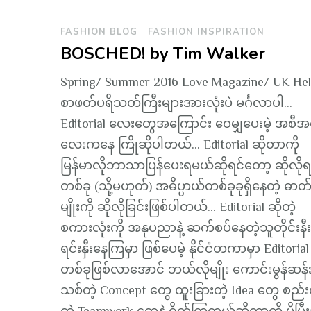
FASHION BLOG
FASHION INSPIRATION
BOSCHED! by Tim Walker
Spring/ Summer 2016 Love Magazine/ UK Hel
စာဖတ်ပရိသတ်ကြီးများအားလုံးပဲ မင်္ဂလာပါ…
Editorial လေးတွေအကြောင်း ဝေမျှပေးမဲ့ အစီအ
လေးကနေ ကြိုဆိုပါတယ်… Editorial ဆိုတာကို
မြန်မာလိုဘာသာပြန်ပေးရမယ်ဆိုရင်တော့ ဆိုလိုရ
တစ်ခု (သို့မဟုတ်) အဓိပ္ပာယ်တစ်ခုခုရှိနေတဲ့ ဓာတ်ပ
မျိုးကို ဆိုလိုခြင်းဖြစ်ပါတယ်… Editorial ဆိုတဲ့
စကားလုံးကို အနုပညာနဲ့ ဆက်စပ်နေတဲ့သူတိုင်းနီး
ရင်းနှီးနေကြမှာ ဖြစ်ပေမဲ့ နိုင်ငံတကာမှာ Editorial
တစ်ခုဖြစ်လာအောင် ဘယ်လိုမျိုး ကောင်းမွန်ဆန်
သစ်တဲ့ Concept တွေ ထူးခြားတဲ့ Idea တွေ စည်းလ
တဲ့ Teamwork တွေနဲ့ ရိုက်ကြတယ်ဆိုတာကို ပိုပြီ