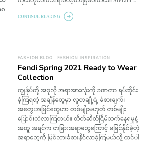
ကိုယ်တိုင်ပါဝင်ရေးစပ်ခဲ့တာဖြစ်ပါတယ်။ Stefani …
အစ
CONTINUE READING
FASHION BLOG
FASHION INSPIRATION
Fendi Spring 2021 Ready to Wear
Collection
ကျွန်ုပ်တို့ အခုလို အရာအားလုံးကို ခဏတာ ရပ်ဆိုင်း
ခဲ့ကြရတဲ့ အချိန်တွေမှာ လူတချို့ရဲ့ ခံစားချက်၊
အတွေးအမြင်တွေဟာ တစ်မျိုးမဟုတ် တစ်မျိုး
ပြောင်းလဲလာကြတယ်။ တိတ်ဆိတ်ငြိမ်သက်နေရမှုနဲ့
အတူ အရင်က တခြားအရာတွေကြောင့် မမြင်နိုင်ခဲ့တဲ့
အရာတွေကို မြင်လာ၊ခံစားနိုင်လာခဲ့ကြမယ်လို့ ထင်ပါ