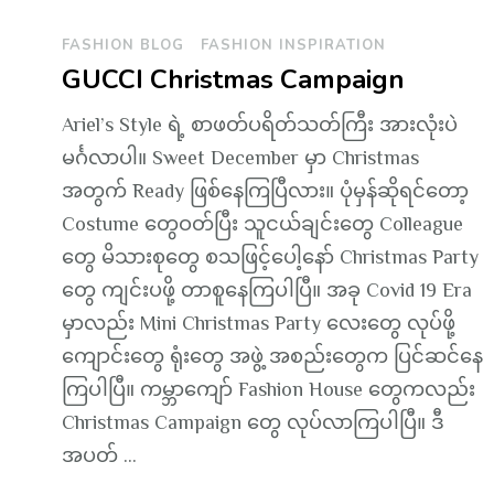
FASHION BLOG
FASHION INSPIRATION
GUCCI Christmas Campaign
Ariel’s Style ရဲ့ စာဖတ်ပရိတ်သတ်ကြီး အားလုံးပဲ
မင်္ဂလာပါ။ Sweet December မှာ Christmas
အတွက် Ready ဖြစ်နေကြပြီလား။ ပုံမှန်ဆိုရင်တော့
Costume တွေဝတ်ပြီး သူငယ်ချင်းတွေ Colleague
တွေ မိသားစုတွေ စသဖြင့်ပေါ့နော် Christmas Party
တွေ ကျင်းပဖို့ တာစူနေကြပါပြီ။ အခု Covid 19 Era
မှာလည်း Mini Christmas Party လေးတွေ လုပ်ဖို့
ကျောင်းတွေ ရုံးတွေ အဖွဲ့ အစည်းတွေက ပြင်ဆင်နေ
ကြပါပြီ။ ကမ္ဘာကျော် Fashion House တွေကလည်း
Christmas Campaign တွေ လုပ်လာကြပါပြီ။ ဒီ
အပတ် …