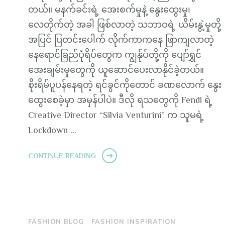
တယ်။ မနက်ခင်းရဲ့ အေးစက်မှုနဲ့ နွေးထွေးမှု၊
လေတိုက်တဲ့ အခါ ဖြစ်လာတဲ့ သဘာဝရဲ့ ယိမ်းနွဲ့မှုတို့
အပြင် ပြတင်းပေါက် လိုက်ကာကနေ ဖြာကျလာတဲ့
နေရောင်ခြည်ပုံရိပ်တွေက ကျွန်ုပ်တို့ကို ပျော်ရွှင်
အေးချမ်းမှုတွေကို ယူဆောင်ပေးလာနိုင်ခဲ့တယ်။
စိုးရိမ်ပူပန်နေရတဲ့ ရင်ခွင်ကိုတောင် ခဏလောက် နွေး
ထွေးစေခဲ့မှာ အမှန်ပါပဲ။ ဒီလို ရသတွေကို Fendi ရဲ့
Creative Director “Silvia Venturini” က သူမရဲ့
Lockdown …
CONTINUE READING
FASHION BLOG
FASHION INSPIRATION