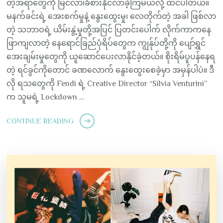
တဲ့အရာတွေကို မြင်လာ၊ခံစားနိုင်လာခဲ့ကြမယ်လို့ ထင်ပါတယ်။
မနက်ခင်းရဲ့ အေးစက်မှုနဲ့ နွေးထွေးမှု၊ လေတိုက်တဲ့ အခါ ဖြစ်လာ
တဲ့ သဘာဝရဲ့ ယိမ်းနွဲ့မှုတို့အပြင် ပြတင်းပေါက် လိုက်ကာကနေ
ဖြာကျလာတဲ့ နေရောင်ခြည်ပုံရိပ်တွေက ကျွန်ုပ်တို့ကို ပျော်ရွှင်
အေးချမ်းမှုတွေကို ယူဆောင်ပေးလာနိုင်ခဲ့တယ်။ စိုးရိမ်ပူပန်နေရ
တဲ့ ရင်ခွင်ကိုတောင် ခဏလောက် နွေးထွေးစေခဲ့မှာ အမှန်ပါပဲ။ ဒီ
လို ရသတွေကို Fendi ရဲ့ Creative Director “Silvia Venturini”
က သူမရဲ့ Lockdown …
CONTINUE READING