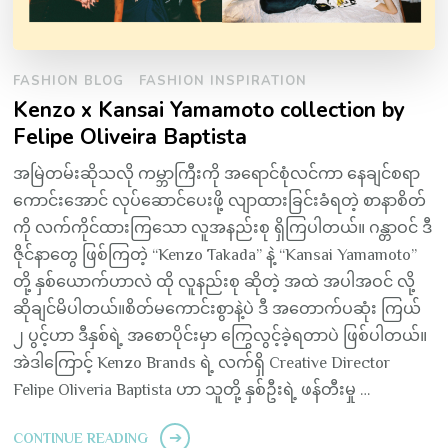
FASHION BLOG
FASHION INSPIRATION
Kenzo x Kansai Yamamoto collection by
Felipe Oliveira Baptista
အမြဲတမ်းဆိုသလို ကမ္ဘာကြီးကို အရောင်စုံလင်ကာ နေချင်စရာ
ကောင်းအောင် လုပ်ဆောင်ပေးဖို့ လျာထားခြင်းခံရတဲ့ စာနာစိတ်
ကို လက်ကိုင်ထားကြသော လူအနည်းစု ရှိကြပါတယ်။ ဂန္တာဝင် ဒီ
ဇိုင်နာတွေ ဖြစ်ကြတဲ့ “Kenzo Takada” နဲ့ “Kansai Yamamoto”
တို့ နှစ်ယောက်ဟာလဲ ထို လူနည်းစု ဆိုတဲ့ အထဲ အပါအဝင် လို့
ဆိုချင်မိပါတယ်။စိတ်မကောင်းစွာနဲ့ပဲ ဒီ အတောက်ပဆုံး ကြယ်
၂ ပွင့်ဟာ ဒီနှစ်ရဲ့ အစောပိုင်းမှာ ကြွေလွင့်ခဲ့ရတာပဲ ဖြစ်ပါတယ်။
အဲဒါကြောင့် Kenzo Brands ရဲ့ လက်ရှိ Creative Director
Felipe Oliveria Baptista ဟာ သူတို့ နှစ်ဦးရဲ့ ဖန်တီးမှု …
CONTINUE READING