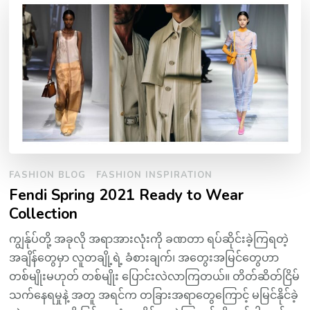
FASHION BLOG
FASHION INSPIRATION
Fendi Spring 2021 Ready to Wear
Collection
ကျွန်ုပ်တို့ အခုလို အရာအားလုံးကို ခဏတာ ရပ်ဆိုင်းခဲ့ကြရတဲ့
အချိန်တွေမှာ လူတချို့ရဲ့ ခံစားချက်၊ အတွေးအမြင်တွေဟာ
တစ်မျိုးမဟုတ် တစ်မျိုး ပြောင်းလဲလာကြတယ်။ တိတ်ဆိတ်ငြိမ်
သက်နေရမှုနဲ့ အတူ အရင်က တခြားအရာတွေကြောင့် မမြင်နိုင်ခဲ့